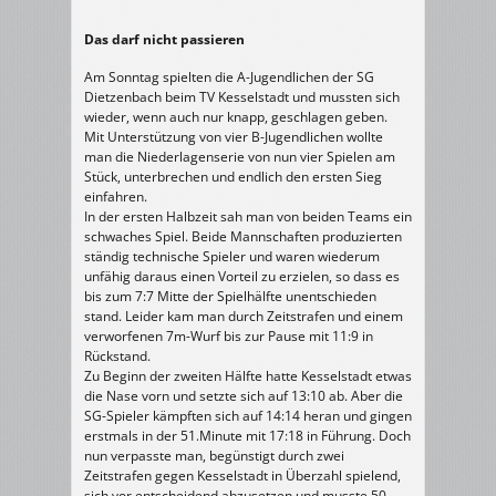
Das darf nicht passieren
Am Sonntag spielten die A-Jugendlichen der SG
Dietzenbach beim TV Kesselstadt und mussten sich
wieder, wenn auch nur knapp, geschlagen geben.
Mit Unterstützung von vier B-Jugendlichen wollte
man die Niederlagenserie von nun vier Spielen am
Stück, unterbrechen und endlich den ersten Sieg
einfahren.
In der ersten Halbzeit sah man von beiden Teams ein
schwaches Spiel. Beide Mannschaften produzierten
ständig technische Spieler und waren wiederum
unfähig daraus einen Vorteil zu erzielen, so dass es
bis zum 7:7 Mitte der Spielhälfte unentschieden
stand. Leider kam man durch Zeitstrafen und einem
verworfenen 7m-Wurf bis zur Pause mit 11:9 in
Rückstand.
Zu Beginn der zweiten Hälfte hatte Kesselstadt etwas
die Nase vorn und setzte sich auf 13:10 ab. Aber die
SG-Spieler kämpften sich auf 14:14 heran und gingen
erstmals in der 51.Minute mit 17:18 in Führung. Doch
nun verpasste man, begünstigt durch zwei
Zeitstrafen gegen Kesselstadt in Überzahl spielend,
sich vor entscheidend abzusetzen und musste 50