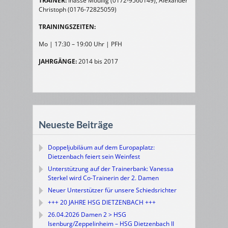
TRAINER:
Inasse Moullig (0172-9560149), Alexander
Christoph (0176-72825059)
TRAININGSZEITEN:
Mo | 17:30 – 19:00 Uhr | PFH
JAHRGÄNGE:
2014 bis 2017
Neueste Beiträge
Doppeljubiläum auf dem Europaplatz:
Dietzenbach feiert sein Weinfest
Unterstützung auf der Trainerbank: Vanessa
Sterkel wird Co-Trainerin der 2. Damen
Neuer Unterstützer für unsere Schiedsrichter
+++ 20 JAHRE HSG DIETZENBACH +++
26.04.2026 Damen 2 > HSG
Isenburg/Zeppelinheim – HSG Dietzenbach II