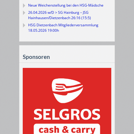
Neue Weichenstellung bei den HSG-Mädsche
26.04.2026 w/D > SG Hainburg – JSG
Hainhausen/Dietzenbach 26:16 (15:5)
HSG Dietzenbach Mitgliederversammlung
18.05.2026 19:00h
Sponsoren