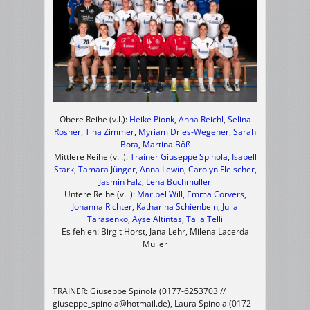
Obere Reihe (v.l.):
Heike Pionk
,
Anna Reichl
,
Selina
Rösner
,
Tina Zimmer
,
Myriam Dries-Wegener
,
Sarah
Bota
,
Martina Böß
Mittlere Reihe (v.l.):
Trainer Giuseppe Spinola
,
Isabell
Stark
,
Tamara Jünger
,
Anna Lewin
,
Carolyn Fleischer
,
Jasmin Falz
,
Lena Buchmüller
Untere Reihe (v.l.):
Maribel Will
,
Emma Corvers
,
Johanna Richter
,
Katharina Schienbein
,
Julia
Tarasenko
,
Ayse Altintas
,
Talia Telli
Es fehlen: Birgit Horst, Jana Lehr, Milena Lacerda
Müller
TRAINER: Giuseppe Spinola (0177-6253703 //
giuseppe_spinola@hotmail.de), Laura Spinola (0172-