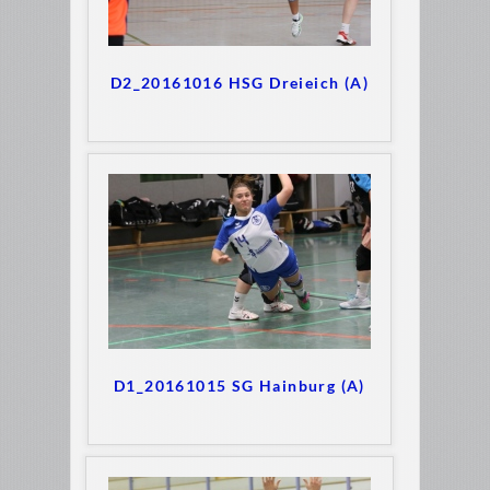
D2_20161016 HSG Dreieich (A)
D1_20161015 SG Hainburg (A)