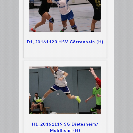
D1_20161123 HSV Götzenhain (H)
H1_20161119 SG Dietesheim/
Mühlheim (H)