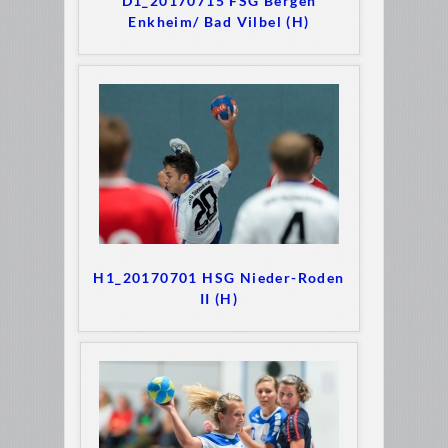
D1_20170715 FSG Bergen
Enkheim/ Bad Vilbel (H)
H1_20170701 HSG Nieder-Roden
II (H)