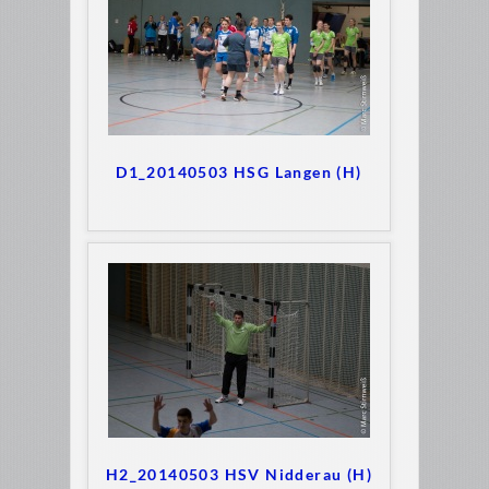
D1_20140503 HSG Langen (H)
H2_20140503 HSV Nidderau (H)