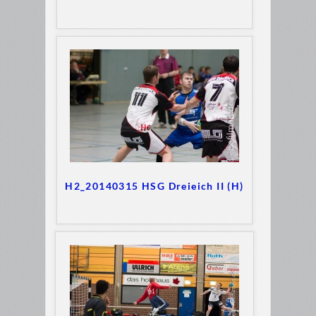
H2_20140315 HSG Dreieich II (H)