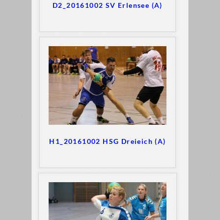
D2_20161002 SV Erlensee (A)
H1_20161002 HSG Dreieich (A)