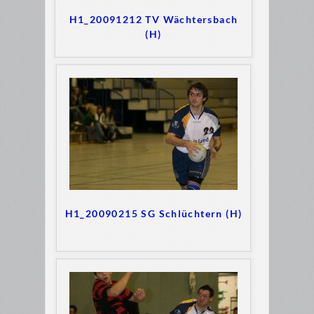
H1_20091212 TV Wächtersbach
(H)
H1_20090215 SG Schlüchtern (H)