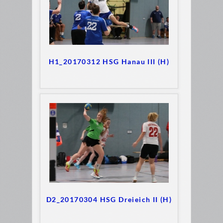
H1_20170312 HSG Hanau III (H)
D2_20170304 HSG Dreieich II (H)