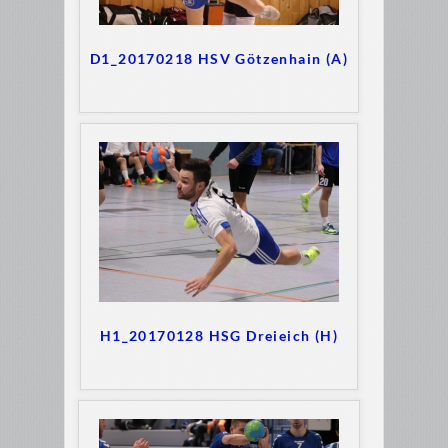
D1_20170218 HSV Götzenhain (A)
H1_20170128 HSG Dreieich (H)