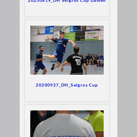
20230819_DH Selgros Cup Damen
20200927_DH_Selgros Cup