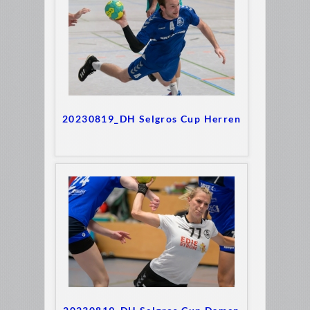
20230819_DH Selgros Cup Herren