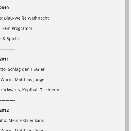
2010
to: Blau-Weiße Weihnacht
– kein Programm –
e & Spiele: –
————-
2011
tto: Schlag den HSG’ler
 Wurm, Matthias Jünger
t rückwärts, Kopfball-Tischtennis
————-
2012
otto: Mein HSG’ler kann
 Wurm, Matthias Jünger