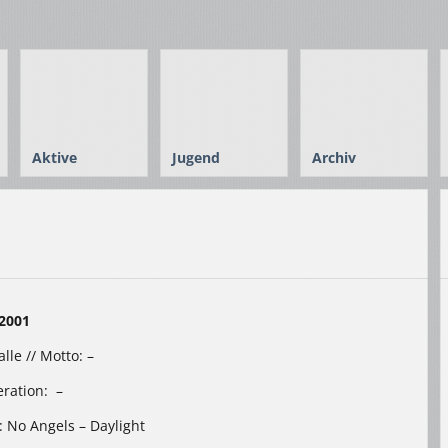
Aktive
Jugend
Archiv
2001
lle // Motto: –
ration: –
e: No Angels – Daylight