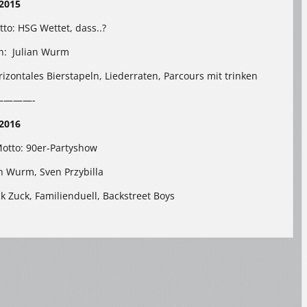
2015
tto: HSG Wettet, dass..?
n: Julian Wurm
rizontales Bierstapeln, Liederraten, Parcours mit trinken
————-
2016
Motto: 90er-Partyshow
n Wurm, Sven Przybilla
uck Zuck, Familienduell, Backstreet Boys