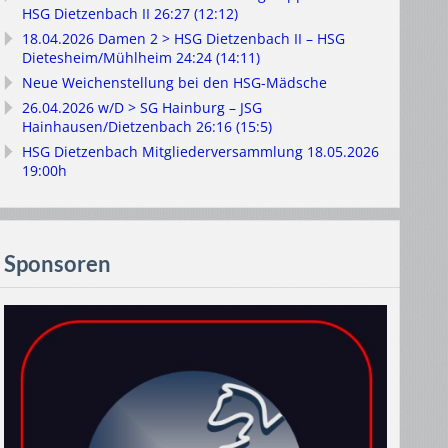
HSG Dietzenbach II 26:27 (12:12)
18.04.2026 Damen 2 > HSG Dietzenbach II – HSG
Dietesheim/Mühlheim 24:24 (14:11)
Neue Weichenstellung bei den HSG-Mädsche
26.04.2026 w/D > SG Hainburg – JSG
Hainhausen/Dietzenbach 26:16 (15:5)
HSG Dietzenbach Mitgliederversammlung 18.05.2026
19:00h
Sponsoren