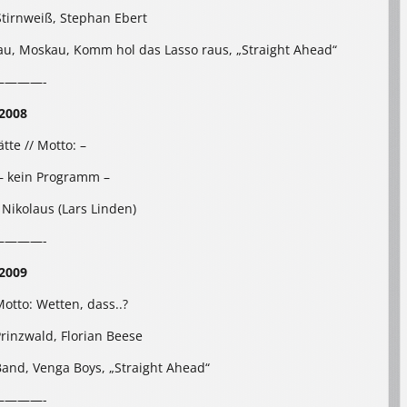
tirnweiß, Stephan Ebert
oskau, Moskau, Komm hol das Lasso raus, „Straight Ahead“
————-
2008
tte // Motto: –
– kein Programm –
: Nikolaus (Lars Linden)
————-
2009
Motto: Wetten, dass..?
inzwald, Florian Beese
 Band, Venga Boys, „Straight Ahead“
————-