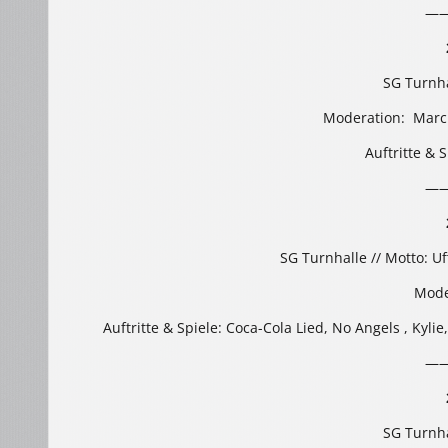
—
SG Turnha
Moderation: Marc 
Auftritte & 
—
SG Turnhalle // Motto: U
Mode
Auftritte & Spiele: Coca-Cola Lied, No Angels , Kyli
—
SG Turnha