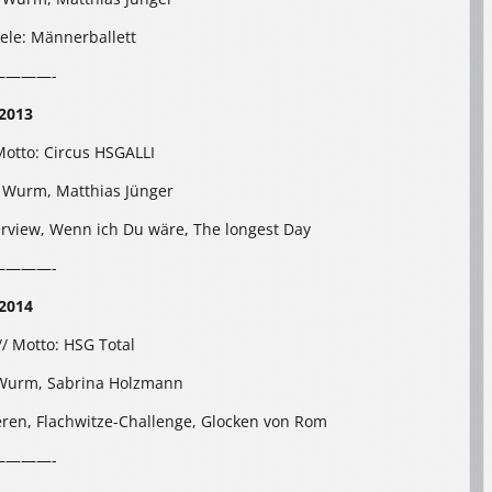
iele: Männerballett
————-
2013
Motto: Circus HSGALLI
 Wurm, Matthias Jünger
terview, Wenn ich Du wäre, The longest Day
————-
2014
// Motto: HSG Total
 Wurm, Sabrina Holzmann
ieren, Flachwitze-Challenge, Glocken von Rom
————-