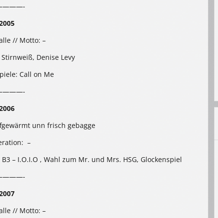
————-
2005
lle // Motto: –
Stirnweiß, Denise Levy
Spiele: Call on Me
————-
2006
ffgewärmt unn frisch gebagge
ration: –
e, B3 – I.O.I.O , Wahl zum Mr. und Mrs. HSG, Glockenspiel
————-
2007
lle // Motto: –