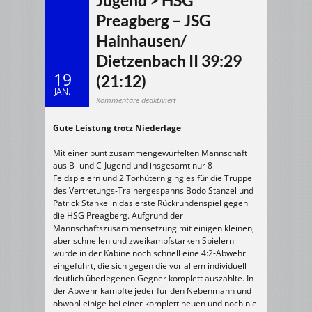
Jugend > HSG
Preagberg – JSG
Hainhausen/
Dietzenbach II 39:29
19
(21:12)
JAN.
für
Kommentare deaktiviert
18.01.2026
m/B2-
Jugend
Gute Leistung trotz Niederlage
>
HSG
Preagberg
–
Mit einer bunt zusammengewürfelten Mannschaft
JSG
Hainhausen/
aus B- und C-Jugend und insgesamt nur 8
Dietzenbach
II
Feldspielern und 2 Torhütern ging es für die Truppe
39:29
des Vertretungs-Trainergespanns Bodo Stanzel und
(21:12)
Patrick Stanke in das erste Rückrundenspiel gegen
die HSG Preagberg. Aufgrund der
Mannschaftszusammensetzung mit einigen kleinen,
aber schnellen und zweikampfstarken Spielern
wurde in der Kabine noch schnell eine 4:2-Abwehr
eingeführt, die sich gegen die vor allem individuell
deutlich überlegenen Gegner komplett auszahlte. In
der Abwehr kämpfte jeder für den Nebenmann und
obwohl einige bei einer komplett neuen und noch nie