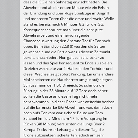
dass die JSG einen Sahnetag erwischt hatten. Die
Abwehr stand ab der ersten Minute wie ein Fels in
der Brandung und über kluge Spielzüge im Angriff
und mehreren Toren über die erste und zweite Welle
stand es bereits nach 6 Minuten 8:2 für die JSG.
Konsequent schraubte man über die sehr gute
Abwehrarbeit und eine hervorragende
Chancenauswertung den Abstand Tor für Tor nach
oben. Beim Stand von 22:8 (!) wurden die Seiten
gewechselt und die Partie war zu diesem Zeitpunkt
bereits entschieden. Nun galt es nicht locker zu
lassen und das Spiel konsequent zu Ende zu spielen.
Dreieich wechselte zur 2. Halbzeit den Torhüter und
dieser Wechsel zeigt sofort Wirkung. Ein ums andere
Mal scheiterten die Hausherren am gut aufgelegten
Schlussmann der HSG Dreieich. So schmolz die
Führung in der 38 Minute auf 12 Tore doch näher
sollten die Gäste an diesem Tag nicht mehr
herankommen. In dieser Phase war weiterhin Verlass
auf die bärenstarke JSG Abwehr und was dann doch
noch aufs Tor kam war sichere Beute von Tom
Schabel im Tor. Mit einem 17 Tore Vorsprung im
Rücken (48 Minute) versuchten die Jungs über 2
Kempa-Tricks ihrer Leistung an diesem Tag die
Krone aufzusetzen, scheiterten jedoch am sehr