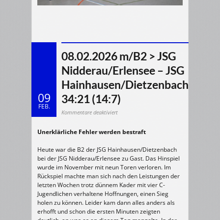
08.02.2026 m/B2 > JSG
Nidderau/Erlensee – JSG
Hainhausen/Dietzenbach
09
34:21 (14:7)
FEB.
für
Kommentare deaktiviert
08.02.2026
m/B2
>
Unerklärliche Fehler werden bestraft
JSG
Nidderau/Erlensee
–
JSG
Heute war die B2 der JSG Hainhausen/Dietzenbach
Hainhausen/Dietzenbach
34:21
bei der JSG Nidderau/Erlensee zu Gast. Das Hinspiel
(14:7)
wurde im November mit neun Toren verloren. Im
Rückspiel machte man sich nach den Leistungen der
letzten Wochen trotz dünnem Kader mit vier C-
Jugendlichen verhaltene Hoffnungen, einen Sieg
holen zu können. Leider kam dann alles anders als
erhofft und schon die ersten Minuten zeigten