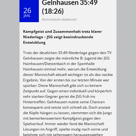
Gelnhausen 35:49
26
(18:26)
JAN.
für
Kommentare deaktiviert
17.01.2026
m/B-
Jugend
Kampfgeist und Zusammenhalt trotz klarer
>
JSG
Niederlage – JSG zeigt beeindruckende
Hainhausen/
Dietzenbach
Entwicklung
–
TV
Gelnhausen
Trotz der deutlichen 35:49-Niederlage gegen den TV
35:49
(18:26)
Gelnhausen zeigte die männliche B- Jugend der JSG
Hainhausen/Dietzenbach in der Sporthalle
Hainhausen einmal mehr, warum die Entwicklung
dieser Mannschaft aktuell wichtiger ist als das nackte
Ergebnis. Von der ersten bis zur letzten Minute war
spürbar: Diese Mannschaft gibt sich zu keinem
Zeitpunkt auf. Gegen einen individuell und körperlich
sehr starken Gegner geriet die JSG früh ins
Hintertreffen. Gelnhausen nutzte seine Chancen
konsequent und setzte sich schnell ab. Doch anstatt
die Köpfe hängen zu lassen, stemmten sich die Jungs
mit bemerkenswertem Kampfgeist gegen den
Spielverlauf. Immer wieder fand die Mannschaft
Lösungen im Angriff, spielte mutig nach vorne und
belohnte sich mit sehenswert herausgespielten