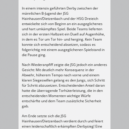
–
JSGmB
Hainhausen/Dietzenbach
In einem intensiv geführten Derby zwischen der
27:32
männlichen B-Jugend der JSG
(13:14)
Hainhausen/Dietzenbach und der HSG Dreieich
entwickelte sich von Beginn an ein ausgeglichenes
und hart umkämpftes Spiel. Beide Teams lieferten
sich in der ersten Halbzeit ein Duell auf Augenhöhe,
in dem es Tor um Tor hin- und herging. Kein Team
konnte sich entscheidend absetzen, sodass es
folgerichtig mit einem ausgeglichenen Spielstand in
die Pause ging.
Nach Wiederanpfiff zeigte die JSG jedoch ein anderes
Gesicht: Mit deutlich mehr Konsequenz in der
Abwehr, höherem Tempo nach vorne und einem
klaren Siegeswillen gelang es den Jungs, sich Schritt
für Schritt abzusetzen. Entscheidenden Anteil daran
hatte die überragende Torhüterleistung, die in den
entscheidenden Momenten wichtige Würfe
entschärfte und dem Team zusätzliche Sicherheit
gab.
Am Ende setzte sich die JSG
Hainhausen/Dietzenbach verdient durch und feiert
einen leidenschaftlich erkämpften Derbysieg! Eine