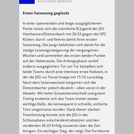
für
Kommentare deaktiviert
23.11.2025
m/B-
Jugend
Erster Saisonsieg geglückt
>
JSG
Hainhausen/Dietzenbach
–
In einer spannenden und lange ausgeglichenen
OFC
Kickers
Partie setzte sich die männliche B-Jugend der JSG
36:33
Hainhausen/Dietzenbach mit 36:33 gegen die OFC
(15:16)
Kickers durch und feierte damit ihren ersten
Saisonsieg. Die Jungs belohnten sich damit für die
stetige Leistungssteigerung der vergangenen
Wochen und sammelten die ersten beiden Punkte
auf der Habenseite. Die Anfangsphase verlief
äußerst ausgeglichen: Tor um Tor kämpften sich
beide Teams durch eine intensive erste Halbzeit, in
der die JSG zur Pause knapp mit 15:16 zurücklag.
Nach dem Seitenwechsel steigerten sich die
Dietzenbacher jedoch deutlich – allen voran in der
Abwehr. Mit hoher Einsatzbereitschaft und gutem
Timing eroberte sich das Team immer wieder
wichtige Bälle, die konsequent in schnelle, einfache
Tore umgemünzt wurden. Dank dieser starken
Teamleistung konnte sich die JSG in der
Schlussphase entscheidend absetzen und den
verdienten 36:33-Erfolg souverän über die Zeit
bringen. Ein wichtiger Sieg, der zeigt: Die Formkurve