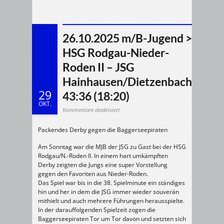
26.10.2025 m/B-Jugend >
HSG Rodgau-Nieder-
Roden II – JSG
Hainhausen/Dietzenbach
29
43:36 (18:20)
OKT.
für
Kommentare deaktiviert
26.10.2025
m/B-
Jugend
Packendes Derby gegen die Baggerseepiraten
>
HSG
Rodgau-
Nieder-
Am Sonntag war die MJB der JSG zu Gast bei der HSG
Roden
II
Rodgau/N.-Roden II. In einem hart umkämpften
–
Derby zeigten die Jungs eine super Vorstellung
JSG
Hainhausen/Dietzenbach
gegen den Favoriten aus Nieder-Roden.
43:36
(18:20)
Das Spiel war bis in die 38. Spielminute ein ständiges
hin und her in dem die JSG immer wieder souverän
mithielt und auch mehrere Führungen herausspielte.
In der darauffolgenden Spielzeit zogen die
Baggerseepiraten Tor um Tor davon und setzten sich