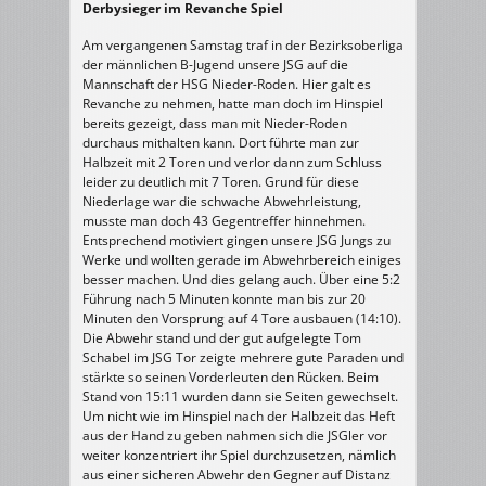
Derbysieger im Revanche Spiel
>
JSG
Hainhausen/Dietzenbach
–
Am vergangenen Samstag traf in der Bezirksoberliga
HSG
Rodgau
der männlichen B-Jugend unsere JSG auf die
Nieder-
Mannschaft der HSG Nieder-Roden. Hier galt es
Roden
26:25
Revanche zu nehmen, hatte man doch im Hinspiel
(
15:11
bereits gezeigt, dass man mit Nieder-Roden
)
durchaus mithalten kann. Dort führte man zur
Halbzeit mit 2 Toren und verlor dann zum Schluss
leider zu deutlich mit 7 Toren. Grund für diese
Niederlage war die schwache Abwehrleistung,
musste man doch 43 Gegentreffer hinnehmen.
Entsprechend motiviert gingen unsere JSG Jungs zu
Werke und wollten gerade im Abwehrbereich einiges
besser machen. Und dies gelang auch. Über eine 5:2
Führung nach 5 Minuten konnte man bis zur 20
Minuten den Vorsprung auf 4 Tore ausbauen (14:10).
Die Abwehr stand und der gut aufgelegte Tom
Schabel im JSG Tor zeigte mehrere gute Paraden und
stärkte so seinen Vorderleuten den Rücken. Beim
Stand von 15:11 wurden dann sie Seiten gewechselt.
Um nicht wie im Hinspiel nach der Halbzeit das Heft
aus der Hand zu geben nahmen sich die JSGler vor
weiter konzentriert ihr Spiel durchzusetzen, nämlich
aus einer sicheren Abwehr den Gegner auf Distanz