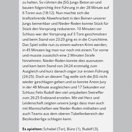
zu halten. So rührten die JSG Jungs Beton an und
bauten folgerichtig ihre Führung in der 28 Minute auf
6 Toren aus (18:12). Nun machte sich die
kraftzehrende Abwehrarbeit in den Beinen unserer
Jungs bemerkbar und Nieder-Roden konnte Stück für
Stück den Vorsprung reduzieren. 10 Minuten vor
Schluss war der Vorsprung auf 3 Tore geschmolzen
und beim Stand von 23:20 ging es in die Crunchtime.
Das Spiel sollte nun zu einem wahren Krimi werden,
in 45 Minuten lag man nur noch mit einem Tor vorne
und musste zusätzlich eine 2 Minuten Strafe
hinnehmen. Nieder-Roden konnte dies ausnutzen
und kam beim Stand von 24:24 erstmalig zum
Ausgleich und kurz danach sogar zur ersten Führung
(24:25). Doch an diesem Tag wolle sich die JSG nicht
wieder geschlagen geben und so konnte Anton Jury
in der 48 Minute ausgleichen und 17 Sekunden vor
Schluss Felix Rudolf den viel umjubelten Sietreffer
zum 26:25 Endstand erzielen. Mit viel Herz und
Leidenschaft zeigten unsere Jungs dass man auch
mit Mannschaften wie Nieder-Roden mithalten und
auch Teams aus dem oberen Tabellenbereich der
Beziksoberliga schlagen kann.
Es spielten:
Schabel (Tor), Bünz (1), Rudolf (3),