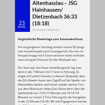
Altenhasslau – JSG
Hainhausen/
Dietzenbach 36:33
23
(18:18)
MÄRZ
für
Kommentare deaktiviert
21.03.2026
m/B2
>
Unglückliche Niederlage zum Saisonabschluss
TV
Altenhasslau
–
JSG
Am vergangenen Samstag reisten unsere B2-Jungs
Hainhausen/
Dietzenbach
zum Auswärtsspiel nach Linsengericht. Da man im
36:33
Hinspiel knapp mit 4 Toren verloren hatte rechnete
(18:18)
man sich gute Chancen für das Rückspiel aus.
Der Start war durchaus verheißungsvoll, lag man
doch in der 7 Minute mit 3 Toren in Führung. Es
zeigte sich jedoch bereits zu diesem Zeitpunkt, dass
die JSG-Abwehr kaum den Zugriff auf die Spieler von
Altenhaßlau bekam und immer wieder leichte Tore
aus dem Rückraum vielen.Das führte dann über die
Spielstände von 12:9 (12 Minute) und 16:14 (18
Minute) zur ersten 2 Tore Führung für die Gastgeber
in der 22 Minute (16:18). Mit viel Engagement konnte