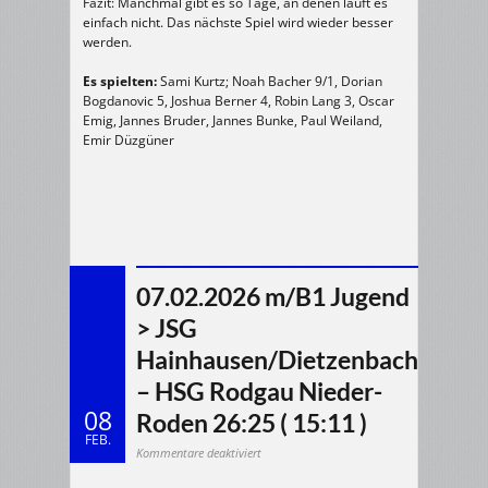
Fazit: Manchmal gibt es so Tage, an denen läuft es
einfach nicht. Das nächste Spiel wird wieder besser
werden.
Es spielten:
Sami Kurtz; Noah Bacher 9/1, Dorian
Bogdanovic 5, Joshua Berner 4, Robin Lang 3, Oscar
Emig, Jannes Bruder, Jannes Bunke, Paul Weiland,
Emir Düzgüner
07.02.2026 m/B1 Jugend
> JSG
Hainhausen/Dietzenbach
– HSG Rodgau Nieder-
08
Roden 26:25 ( 15:11 )
FEB.
für
Kommentare deaktiviert
07.02.2026
m/B1
Jugend