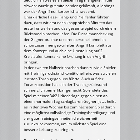
deutlich, an was es an diesem Tag mangelte. In der
Abwehr wurde gut miteinander gekämpft, allerdings
war der Angriff nur körperlich anwesend.
Unerklärliche Pass-, Fang- und Prellfehler führten
dazu, dass wir erst nach knapp sieben Minuten das
erste Tor warfen und das gesamte Spiel durch einem
Rückstand hinterher liefen. Die Einzelmanndeckung
der Gegner brachte unseren personell ohnehin
schon zusammengewürfelten Angriff komplett aus
dem Konzept und auch eine Umstellung auf 2
Kreisläufer konnte keine Ordnung in den Angriff
bringen.
In der zweiten Halbzeit brachen dann zu viele Spieler
mit Trainingsrückstand konditionell ein, was zu vielen
leichten Toren gegen uns führte. Auch auf der
Torwartposition hat sich der Trainingsrückstand
schmerzlich bemerkbar gemacht. So endete das
Spiel mit einer 34:21 Niederlage gegen einen an
einem normalen Tag schlagbaren Gegner. Jetzt heißt
es in den zwei Wochen bis zum nächsten Spiel durch
eine möglichst vollständige Trainingsbeteiligung und
vier gute Trainingseinheiten die Sicherheit
zurückzubekommen, um im nächsten Spiel eine
bessere Leistung zu bringen.