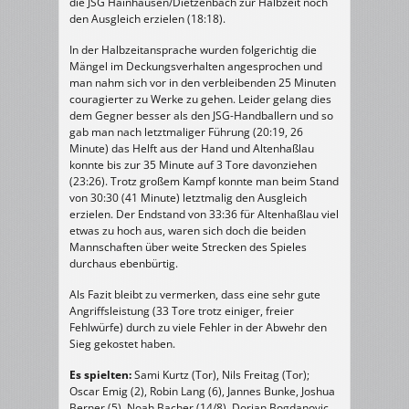
die JSG Hainhausen/Dietzenbach zur Halbzeit noch
den Ausgleich erzielen (18:18).
In der Halbzeitansprache wurden folgerichtig die
Mängel im Deckungsverhalten angesprochen und
man nahm sich vor in den verbleibenden 25 Minuten
couragierter zu Werke zu gehen. Leider gelang dies
dem Gegner besser als den JSG-Handballern und so
gab man nach letztmaliger Führung (20:19, 26
Minute) das Helft aus der Hand und Altenhaßlau
konnte bis zur 35 Minute auf 3 Tore davonziehen
(23:26). Trotz großem Kampf konnte man beim Stand
von 30:30 (41 Minute) letztmalig den Ausgleich
erzielen. Der Endstand von 33:36 für Altenhaßlau viel
etwas zu hoch aus, waren sich doch die beiden
Mannschaften über weite Strecken des Spieles
durchaus ebenbürtig.
Als Fazit bleibt zu vermerken, dass eine sehr gute
Angriffsleistung (33 Tore trotz einiger, freier
Fehlwürfe) durch zu viele Fehler in der Abwehr den
Sieg gekostet haben.
Es spielten:
Sami Kurtz (Tor), Nils Freitag (Tor);
Oscar Emig (2), Robin Lang (6), Jannes Bunke, Joshua
Berner (5), Noah Bacher (14/8), Dorian Bogdanovic