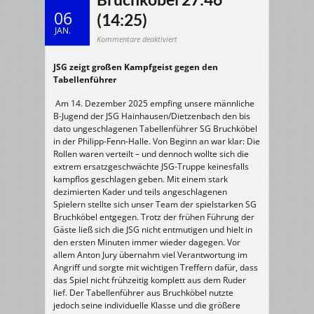
06
(14:25)
JAN.
für
Kommentare deaktiviert
14.12.2025
m/B-
Jugend
JSG zeigt großen Kampfgeist gegen den
>
JSG
Tabellenführer
Hainhausen/
Dietzenbach
–
SG
Am 14. Dezember 2025 empfing unsere männliche
Bruchköbel
B-Jugend der JSG Hainhausen/Dietzenbach den bis
27:46
(14:25)
dato ungeschlagenen Tabellenführer SG Bruchköbel
in der Philipp-Fenn-Halle. Von Beginn an war klar: Die
Rollen waren verteilt – und dennoch wollte sich die
extrem ersatzgeschwächte JSG-Truppe keinesfalls
kampflos geschlagen geben. Mit einem stark
dezimierten Kader und teils angeschlagenen
Spielern stellte sich unser Team der spielstarken SG
Bruchköbel entgegen. Trotz der frühen Führung der
Gäste ließ sich die JSG nicht entmutigen und hielt in
den ersten Minuten immer wieder dagegen. Vor
allem Anton Jury übernahm viel Verantwortung im
Angriff und sorgte mit wichtigen Treffern dafür, dass
das Spiel nicht frühzeitig komplett aus dem Ruder
lief. Der Tabellenführer aus Bruchköbel nutzte
jedoch seine individuelle Klasse und die größere