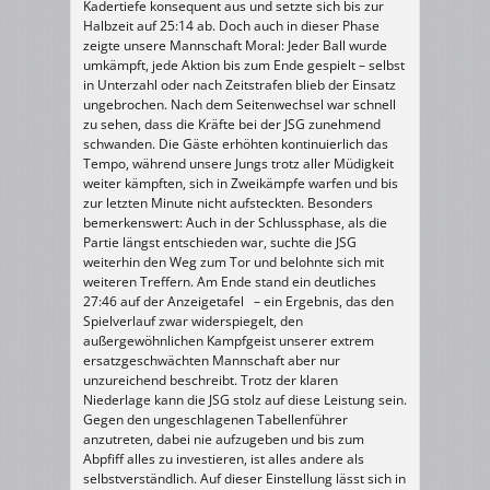
Kadertiefe konsequent aus und setzte sich bis zur
Halbzeit auf 25:14 ab. Doch auch in dieser Phase
zeigte unsere Mannschaft Moral: Jeder Ball wurde
umkämpft, jede Aktion bis zum Ende gespielt – selbst
in Unterzahl oder nach Zeitstrafen blieb der Einsatz
ungebrochen. Nach dem Seitenwechsel war schnell
zu sehen, dass die Kräfte bei der JSG zunehmend
schwanden. Die Gäste erhöhten kontinuierlich das
Tempo, während unsere Jungs trotz aller Müdigkeit
weiter kämpften, sich in Zweikämpfe warfen und bis
zur letzten Minute nicht aufsteckten. Besonders
bemerkenswert: Auch in der Schlussphase, als die
Partie längst entschieden war, suchte die JSG
weiterhin den Weg zum Tor und belohnte sich mit
weiteren Treffern. Am Ende stand ein deutliches
27:46 auf der Anzeigetafel – ein Ergebnis, das den
Spielverlauf zwar widerspiegelt, den
außergewöhnlichen Kampfgeist unserer extrem
ersatzgeschwächten Mannschaft aber nur
unzureichend beschreibt. Trotz der klaren
Niederlage kann die JSG stolz auf diese Leistung sein.
Gegen den ungeschlagenen Tabellenführer
anzutreten, dabei nie aufzugeben und bis zum
Abpfiff alles zu investieren, ist alles andere als
selbstverständlich. Auf dieser Einstellung lässt sich in