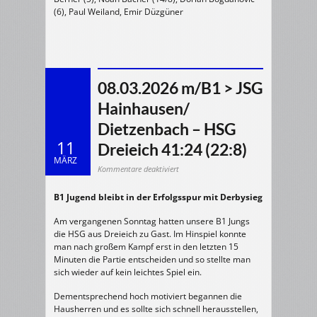
(6), Paul Weiland, Emir Düzgüner
08.03.2026 m/B1 > JSG
Hainhausen/
Dietzenbach – HSG
11
Dreieich 41:24 (22:8)
MÄRZ
für
Kommentare deaktiviert
08.03.2026
m/B1
>
B1 Jugend bleibt in der Erfolgsspur mit Derbysieg
JSG
Hainhausen/
Dietzenbach
–
Am vergangenen Sonntag hatten unsere B1 Jungs
HSG
Dreieich
die HSG aus Dreieich zu Gast. Im Hinspiel konnte
41:24
man nach großem Kampf erst in den letzten 15
(22:8)
Minuten die Partie entscheiden und so stellte man
sich wieder auf kein leichtes Spiel ein.
Dementsprechend hoch motiviert begannen die
Hausherren und es sollte sich schnell herausstellen,