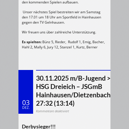
den kommenden Spielen aufbauen.
Unser nächstes Spiel bestreiten wir am Samstag
den 17.01 um 18 Uhr am Sportfeld in Hainhausen
gegen den TV Gelnhausen.
Wir freuen uns über zahlreiche Unterstützung.
Es spielten:
Bünz 5, Rieder, Rudolf 1, Emig, Bacher,
Hahl 2, Mally 6, Jury 12, Stanzel 1, Kurtz, Berner
30.11.2025 m/B-Jugend >
HSG Dreieich – JSGmB
Hainhausen/Dietzenbach
03
27:32 (13:14)
DEZ.
für
Kommentare deaktiviert
30.11.2025
m/B-
Jugend
>
HSG
Derbysieger!!!
Dreieich