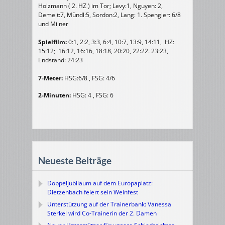
Holzmann ( 2. HZ ) im Tor; Levy:1, Nguyen: 2,
Demelt:7, Mündl:5, Sordon:2, Lang: 1. Spengler: 6/8
und Milner
Spielfilm:
0:1, 2:2, 3:3, 6:4, 10:7, 13:9, 14:11, HZ:
15:12; 16:12, 16:16, 18:18, 20:20, 22:22. 23:23,
Endstand: 24:23
7-Meter:
HSG:6/8 , FSG: 4/6
2-Minuten:
HSG: 4 , FSG: 6
Neueste Beiträge
Doppeljubiläum auf dem Europaplatz:
Dietzenbach feiert sein Weinfest
Unterstützung auf der Trainerbank: Vanessa
Sterkel wird Co-Trainerin der 2. Damen