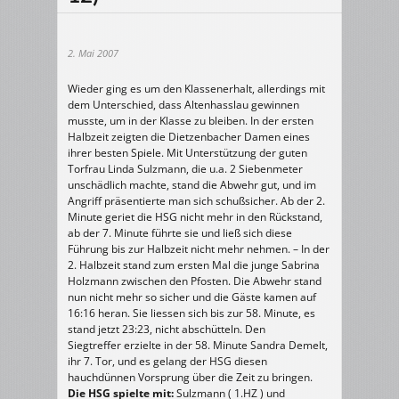
2. Mai 2007
Wieder ging es um den Klassenerhalt, allerdings mit
dem Unterschied, dass Altenhasslau gewinnen
musste, um in der Klasse zu bleiben. In der ersten
Halbzeit zeigten die Dietzenbacher Damen eines
ihrer besten Spiele. Mit Unterstützung der guten
Torfrau Linda Sulzmann, die u.a. 2 Siebenmeter
unschädlich machte, stand die Abwehr gut, und im
Angriff präsentierte man sich schußsicher. Ab der 2.
Minute geriet die HSG nicht mehr in den Rückstand,
ab der 7. Minute führte sie und ließ sich diese
Führung bis zur Halbzeit nicht mehr nehmen. – In der
2. Halbzeit stand zum ersten Mal die junge Sabrina
Holzmann zwischen den Pfosten. Die Abwehr stand
nun nicht mehr so sicher und die Gäste kamen auf
16:16 heran. Sie liessen sich bis zur 58. Minute, es
stand jetzt 23:23, nicht abschütteln. Den
Siegtreffer erzielte in der 58. Minute Sandra Demelt,
ihr 7. Tor, und es gelang der HSG diesen
hauchdünnen Vorsprung über die Zeit zu bringen.
Die HSG spielte mit:
Sulzmann ( 1.HZ ) und