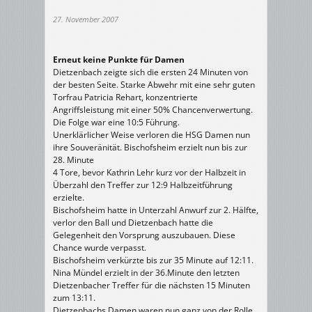
27. November 2007
Erneut keine Punkte für Damen
Dietzenbach zeigte sich die ersten 24 Minuten von
der besten Seite. Starke Abwehr mit eine sehr guten
Torfrau Patricia Rehart, konzentrierte
Angriffsleistung mit einer 50% Chancenverwertung.
Die Folge war eine 10:5 Führung.
Unerklärlicher Weise verloren die HSG Damen nun
ihre Souveränität. Bischofsheim erzielt nun bis zur
28. Minute
4 Tore, bevor Kathrin Lehr kurz vor der Halbzeit in
Überzahl den Treffer zur 12:9 Halbzeitführung
erzielte.
Bischofsheim hatte in Unterzahl Anwurf zur 2. Hälfte,
verlor den Ball und Dietzenbach hatte die
Gelegenheit den Vorsprung auszubauen. Diese
Chance wurde verpasst.
Bischofsheim verkürzte bis zur 35 Minute auf 12:11.
Nina Mündel erzielt in der 36.Minute den letzten
Dietzenbacher Treffer für die nächsten 15 Minuten
zum 13:11.
Dietzenbachs Damen waren nun ganz von der Rolle.