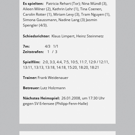
Es spielten:
Patricia Rehart (Tor); Nina Mündl (3),
Aileen Milner (2), Kathrin Lehr (1), Tina Coenen,
Carolin Rotter (1), Miriam Levy (3), Tram Nguyen (1),
Simona Gaussmann, Nadine Lang (3) Jasmin
Spengler (4/3).
Schiedsrichter:
Klaus Limpert, Heinz Steinmetz
7m:
4/3 1/1
Zeitstrafen:
1 / 3
Spielfilm:
2:0, 3:3, 4:4, 7:5, 10:5, 11:7, 12:9 / 12:11,
13:11, 13:13, 13:18, 14:18, 15:20, 18:20, 18:21
Trainer:
Frank Weidenauer
Betreuer:
Lutz Holzmann
Nächstes Heimspiel:
26.01.2008, um 17:30 Uhr
gegen SV Erlensee (Philipp-Fenn-Halle)