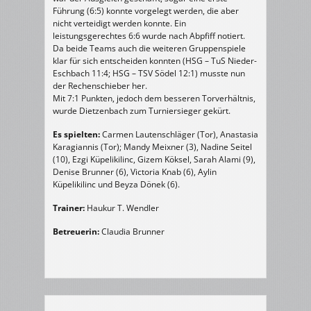
Führung (6:5) konnte vorgelegt werden, die aber
nicht verteidigt werden konnte. Ein
leistungsgerechtes 6:6 wurde nach Abpfiff notiert.
Da beide Teams auch die weiteren Gruppenspiele
klar für sich entscheiden konnten (HSG – TuS Nieder-
Eschbach 11:4; HSG – TSV Södel 12:1) musste nun
der Rechenschieber her.
Mit 7:1 Punkten, jedoch dem besseren Torverhältnis,
wurde Dietzenbach zum Turniersieger gekürt.
Es spielten:
Carmen Lautenschläger (Tor), Anastasia
Karagiannis (Tor); Mandy Meixner (3), Nadine Seitel
(10), Ezgi Küpelikilinc, Gizem Köksel, Sarah Alami (9),
Denise Brunner (6), Victoria Knab (6), Aylin
Küpelikilinc und Beyza Dönek (6).
Trainer:
Haukur T. Wendler
Betreuerin:
Claudia Brunner