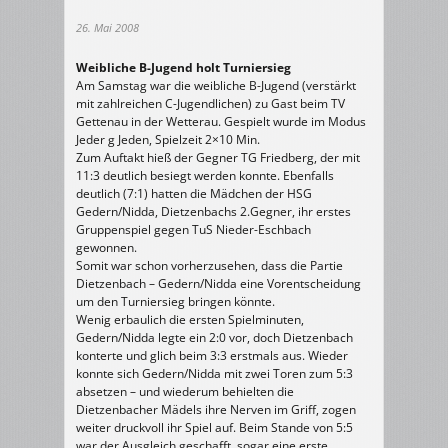
26. Mai 2008
Weibliche B-Jugend holt Turniersieg
Am Samstag war die weibliche B-Jugend (verstärkt
mit zahlreichen C-Jugendlichen) zu Gast beim TV
Gettenau in der Wetterau. Gespielt wurde im Modus
Jeder g Jeden, Spielzeit 2×10 Min.
Zum Auftakt hieß der Gegner TG Friedberg, der mit
11:3 deutlich besiegt werden konnte. Ebenfalls
deutlich (7:1) hatten die Mädchen der HSG
Gedern/Nidda, Dietzenbachs 2.Gegner, ihr erstes
Gruppenspiel gegen TuS Nieder-Eschbach
gewonnen.
Somit war schon vorherzusehen, dass die Partie
Dietzenbach – Gedern/Nidda eine Vorentscheidung
um den Turniersieg bringen könnte.
Wenig erbaulich die ersten Spielminuten,
Gedern/Nidda legte ein 2:0 vor, doch Dietzenbach
konterte und glich beim 3:3 erstmals aus. Wieder
konnte sich Gedern/Nidda mit zwei Toren zum 5:3
absetzen – und wiederum behielten die
Dietzenbacher Mädels ihre Nerven im Griff, zogen
weiter druckvoll ihr Spiel auf. Beim Stande von 5:5
war der Ausgleich geschafft, sogar eine erste