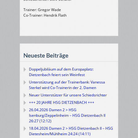
Trainer: Gregor Wade
Co-Trainer: Hendrik Flath
Neueste Beiträge
Doppeljubiläum auf dem Europaplatz:
Dietzenbach feiert sein Weinfest
Unterstützung auf der Trainerbank: Vanessa
Sterkel wird Co-Trainerin der 2. Damen
Neuer Unterstützer für unsere Schiedsrichter
+++ 20 JAHRE HSG DIETZENBACH +++
26.04.2026 Damen 2 > HSG
Isenburg/Zeppelinheim – HSG Dietzenbach II
26:27 (12:12)
18.04.2026 Damen 2 > HSG Dietzenbach II – HSG
Dietesheim/Mühlheim 24:24 (14:11)