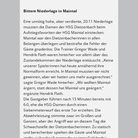
Bittere Niederlage in Maintal
Eine unnötig hohe, aber verdiente, 20:11 Niederlage
mussten die Damen der HSG Dietzenbach beim
Aufstiegsfavoriten der HSG Maintal einstecken.
Maintal war den Dietzenbacherinnen in allen
Belangen überlegen und bestrafte die Fehler der
Gäste gnadenlos. Die Trainer Gregor Wade und
Hendrik Flath waren hinterher vor allem über das
Zustandekommen der Niederlage enttäuscht. „Keine
unserer Spielerinnen hat heute annähernd ihre
Normalform erreicht. In Maintal mussten wir nicht
gewinnen, aber wir hatten uns mehr ausgerechnet.“
sagte Gregor Wade hinterher. „Wir wollten Maintal
ärgern, statt dessen hat Maintal uns geärgert.“
ergänzte Hendrik Flath.
Die Gastgeber führten nach 15 Minuten bereits mit
6:0, ehe die HSG-Damen durch einen
Siebenmeterwurf das erste Tor erzielten. Die
Abwehrleistung stimmte zwar im Großen und
Ganzen, aber der Angriff war an diesem Tag die
Schwachstelle der Dietzenbacherinnen. Zu statisch
und berechenbar spielten die Gäste und Maintal
stellte sich schnell gegen die geringe Gefahr der