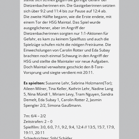
Dietzenbacherinnen ein. Die Gastgeberinnen setzten
sich über 9:2 und 11:4 bis zur Pause auf 12:4 ab.
Die zweite Hälfte begann, wie die Erste endete, mit
einem Tor der HSG Maintal. Das Spiel wurde
ausgeglichener, aber im Angriff der
Dietzenbacherinnen sorgten nur 1:1-Aktionen für
Gefahr, es kam zu keinem Spielfluss und auch die
Spielzüge schufen nicht die nötigen Freiräume. Die
Einwechslungen von Carolin Rotter und Eda Subay
brachten noch einmal Schwung in den Angriff der
HSG und stellte die Maintaler vor neue Aufgaben.
Doch Maintal verwaltete geschickt den 8-Tore-
Vorsprung und siegte verdient mit 20:11.
Es spielten:
Susanne Lehr, Sabrina Holzmann(Tor);
Aileen Milner, Tina Keller, Kathrin Lehr, Nadine Lang
5, Nina Mündl 1, Miriam Levy, Tram Nguyen, Sandra
Demelt, Eda Subay 1, Carolin Rotter 2, Jasmin
Spengler 2/2, Simona Gaußmann.
7m: 6/4 – 2/2
Zeitstrafen: 2 – 0
Spielfilm: 3:0, 6:0, 7:1, 9:2, 9:4, 12:4 // 13:5, 15:7, 17:9,
19:11, 20:11
Schiedsrichter: Stih/ Schäfer