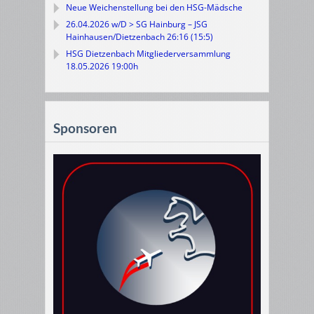
Neue Weichenstellung bei den HSG-Mädsche
26.04.2026 w/D > SG Hainburg – JSG
Hainhausen/Dietzenbach 26:16 (15:5)
HSG Dietzenbach Mitgliederversammlung
18.05.2026 19:00h
Sponsoren