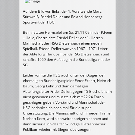
Auf dem Bild von links: der 1. Vorsitzende Marc
Stirnweiß, Friedel Deller und Roland Henneberg
Sportwart der HSG.
Beim letzten Heimspiel am Sa. 21.11.09 in der P.Fenn
– Halle, überreichte Friedel Deller der 1. Herren
Mannschaft der HSG Dietzenbach einen neuen
Spielball. Friedel Deller war von 1967 – 1971 Leiter
der Abteilung Handball bei der SG Dietzenbach und
schaffte 1969 den Aufstieg in die Bundesliga mit der
SG.
Leider konnte die HSG auch unter den Augen der
ehemaligen Bundesligaspieler Peter Eckert, Heinrich
Baum, Georg Lehr und dem damaligen
Abteilungsleiter Fridel Deller, gegen TS Bischofsheim
nicht gewinnen und musste sich mit 22:24 Toren
geschlagen geben. Vorstand und Mannschaft der
HSG bedankt sich noch mal für die super
Unterstützung. Die Mannschaft und ihr neuer Trainer
Norbert Kern, wird sich weiter steigern können und
dann sicher auch das fachkundige Dietzenbacher
Publikum wieder mit Siegen überzeugen.