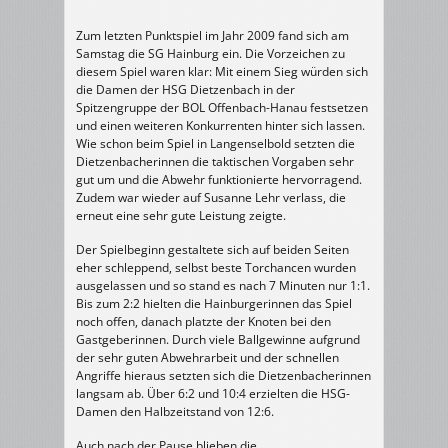
Zum letzten Punktspiel im Jahr 2009 fand sich am
Samstag die SG Hainburg ein. Die Vorzeichen zu
diesem Spiel waren klar: Mit einem Sieg würden sich
die Damen der HSG Dietzenbach in der
Spitzengruppe der BOL Offenbach-Hanau festsetzen
und einen weiteren Konkurrenten hinter sich lassen.
Wie schon beim Spiel in Langenselbold setzten die
Dietzenbacherinnen die taktischen Vorgaben sehr
gut um und die Abwehr funktionierte hervorragend.
Zudem war wieder auf Susanne Lehr verlass, die
erneut eine sehr gute Leistung zeigte.
Der Spielbeginn gestaltete sich auf beiden Seiten
eher schleppend, selbst beste Torchancen wurden
ausgelassen und so stand es nach 7 Minuten nur 1:1.
Bis zum 2:2 hielten die Hainburgerinnen das Spiel
noch offen, danach platzte der Knoten bei den
Gastgeberinnen. Durch viele Ballgewinne aufgrund
der sehr guten Abwehrarbeit und der schnellen
Angriffe hieraus setzten sich die Dietzenbacherinnen
langsam ab. Über 6:2 und 10:4 erzielten die HSG-
Damen den Halbzeitstand von 12:6.
Auch nach der Pause blieben die