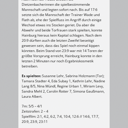
Dietzenbacherinnen die spielbestimmende
Mannschaft und legten sofort nach. Bis auf 17:6
setzte sich die Mannschaft der Trainer Wade und
Flath ab, ehe der Spielfluss im Angriff durch einige
Wechsel etwas ins Stocken geriet. Da aber die
Abwehr und beide Torfrauen stark spielten, konnte
Hainburg hieraus kein Kapital schlagen. Nach dem
20:9 dürften auch die letzten Zweifel beseitigt
gewesen sein, dass das Spiel noch einmal kippen
könnten. Beim Stand von 23:9 war mit 14 Toren der
größte Vorsprung erreicht, Hainburg konnte in den
letzten 2 Minuten nur noch Ergebniskosmetik
betreiben.
Es spielten:
Susanne Lehr, Sabrina Holzmann (Tor);
Tamara Stadter 4, Eda Subay 1, Kathrin Lehr, Nadine
Lang 8/5, Nina Mündl, Regine Urban 1, Miriam Levy,
Sandra Mehl 2, Carolin Rotter 7, Simona Gaußmann,
Laura Albert.
7m: 5/5 – 4/1
Zeitstrafen: 2 – 4
Spielfilm: 2:1, 4:2, 6:2, 7:4, 10:4, 12:6 // 14:6, 17:7,
20:9, 23:9, 23:11