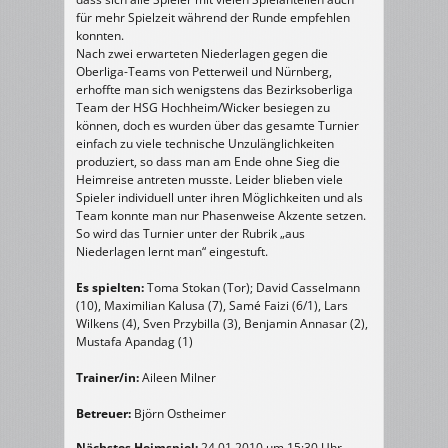
für mehr Spielzeit während der Runde empfehlen
konnten.
Nach zwei erwarteten Niederlagen gegen die
Oberliga-Teams von Petterweil und Nürnberg,
erhoffte man sich wenigstens das Bezirksoberliga
Team der HSG Hochheim/Wicker besiegen zu
können, doch es wurden über das gesamte Turnier
einfach zu viele technische Unzulänglichkeiten
produziert, so dass man am Ende ohne Sieg die
Heimreise antreten musste. Leider blieben viele
Spieler individuell unter ihren Möglichkeiten und als
Team konnte man nur Phasenweise Akzente setzen.
So wird das Turnier unter der Rubrik „aus
Niederlagen lernt man“ eingestuft.
Es spielten:
Toma Stokan (Tor); David Casselmann
(10), Maximilian Kalusa (7), Samé Faizi (6/1), Lars
Wilkens (4), Sven Przybilla (3), Benjamin Annasar (2),
Mustafa Apandag (1)
Trainer/in:
Aileen Milner
Betreuer:
Björn Ostheimer
Nächstes Heimspiel:
24.01.2010 um 15:30 Uhr