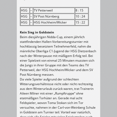
HSG
–
TV Petterweil
8 : 15
HSG
–
SV Post Nürnberg
10 : 24
HSG
–
HSG Hochheim/Wicker
15 : 22
Kein Sieg in Goldstein
Beim diesjährigen Nidda-Cup, einem jährlich
stattfindenden Hallen-Vorbereitungsturnier mit
hochklassig besetztem Teilnehmerfeld, nahm die
männliche Oberliga C1-Jugend der HSG Dietzenbach
nach der Winterpause mit mäßigem Erfolg teil. Bei
einer Spielzeit von einmal 25 Minuten mussten sich
die Jungs in ihrer Gruppe mit den Teams des TV
Petterweil, der HSG Hochheim/Wicker und dem SV
Post Nürnberg messen.
Da viele Spieler aufgrund der schlechten
Witterungsverhältnisse nicht oder nicht rechtzeitig
aus dem Winterurlaub zurück waren, trat Trainerin
Aileen Milner mit einer „Rumpftruppe“ ohne
etatmäßigen Torhüter an. Gerade mal acht
Feldspieler, wovon Toma Stokan sich im Tor
versuchte, nahmen in der Carl-von-Weinberg Schule
in Goldstein am Turnier teil. Vorteil war natürlich,
dass sich alle Spieler mit vielen Spielanteilen auch