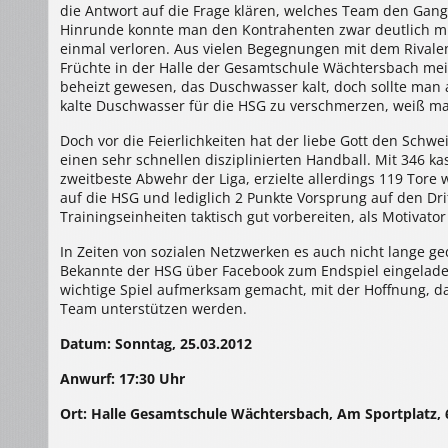
die Antwort auf die Frage klären, welches Team den Gang i
Hinrunde konnte man den Kontrahenten zwar deutlich mit
einmal verloren. Aus vielen Begegnungen mit dem Rivalen 
Früchte in der Halle der Gesamtschule Wächtersbach meis
beheizt gewesen, das Duschwasser kalt, doch sollte man
kalte Duschwasser für die HSG zu verschmerzen, weiß ma
Doch vor die Feierlichkeiten hat der liebe Gott den Schwe
einen sehr schnellen disziplinierten Handball. Mit 346 k
zweitbeste Abwehr der Liga, erzielte allerdings 119 Tore
auf die HSG und lediglich 2 Punkte Vorsprung auf den Dri
Trainingseinheiten taktisch gut vorbereiten, als Motivator
In Zeiten von sozialen Netzwerken es auch nicht lange ge
Bekannte der HSG über Facebook zum Endspiel eingelade
wichtige Spiel aufmerksam gemacht, mit der Hoffnung, d
Team unterstützen werden.
Datum: Sonntag, 25.03.2012
Anwurf: 17:30 Uhr
Ort:
Halle Gesamtschule Wächtersbach, Am Sportplatz,