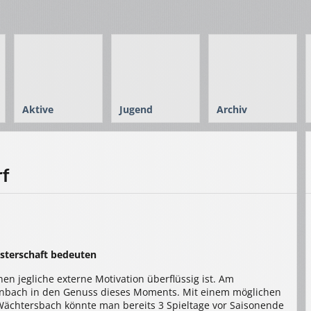
Aktive
Jugend
Archiv
rf
sterschaft bedeuten
en jegliche externe Motivation überflüssig ist. Am
nbach in den Genuss dieses Moments. Mit einem möglichen
ächtersbach könnte man bereits 3 Spieltage vor Saisonende