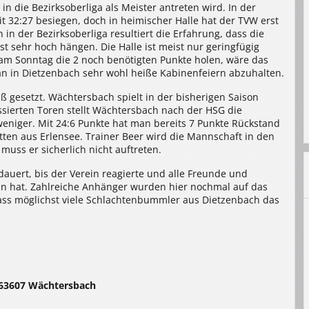
n die Bezirksoberliga als Meister antreten wird. In der
 32:27 besiegen, doch in heimischer Halle hat der TVW erst
in der Bezirksoberliga resultiert die Erfahrung, dass die
t sehr hoch hängen. Die Halle ist meist nur geringfügig
 am Sonntag die 2 noch benötigten Punkte holen, wäre das
n in Dietzenbach sehr wohl heiße Kabinenfeiern abzuhalten.
iß gesetzt. Wächtersbach spielt in der bisherigen Saison
assierten Toren stellt Wächtersbach nach der HSG die
 weniger. Mit 24:6 Punkte hat man bereits 7 Punkte Rückstand
tten aus Erlensee. Trainer Beer wird die Mannschaft in den
 muss er sicherlich nicht auftreten.
dauert, bis der Verein reagierte und alle Freunde und
n hat. Zahlreiche Anhänger wurden hier nochmal auf das
ass möglichst viele Schlachtenbummler aus Dietzenbach das
 63607 Wächtersbach