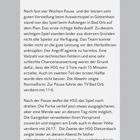
Nach fast vier Wochen Pause und der letzten sehr
guten Vorstellung beim Auswärtsspiel in Götzenhain
stand nun das Spiel beim Aufsteiger in Bad Orb auf
dem Plan. Das erste richtige Kellerduell! Zu diesem
wichtigen Spiel standen leider aus diversen Gründen
nicht alle Spieler zur Verfügung. Das Team konnte
leider nicht an die gute Leistung vor den Herbstferien
anknüpfen. Der Angriff agierte zu harmlos. Eine
Vielzahl von technischen Fehlern und eine sehr
schlechte Chancenauswertung waren der Grund
dafür, dass die HSG nur 3 Tore nach 15 Minuten
erzielte. Auch im zweiten Teil der ersten Hälfte
wurde dies nicht besser. Die Abwehr zeigte
Normalform. Zur Pause führte der TV Bad Orb
verdient mit 11:6.
Nach der Pause wollte die HSG das Spiel noch
drehen. Die Partie verlief jetzt etwas ausgeglichener,
aber eine Wende war an diesem Tag nicht möglich.
Die Gastgeber verwalteten ihren Vorsprund
souverän und siegten am Ende auch in dieser Höhe
verdient mit 24:17. Die Zweite der HSG Dietzenbach
zeigte leider an diesem Abend ihr bisher
schlechtestes Spiel der Saison. Die restlichen Spiele