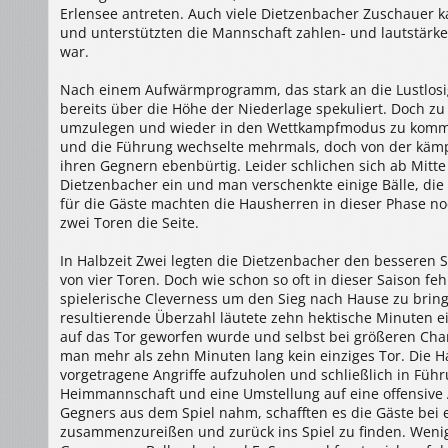
Erlensee antreten. Auch viele Dietzenbacher Zuschauer 
und unterstützten die Mannschaft zahlen- und lautstärk
war.
Nach einem Aufwärmprogramm, das stark an die Lustlosig
bereits über die Höhe der Niederlage spekuliert. Doch zu
umzulegen und wieder in den Wettkampfmodus zu komme
und die Führung wechselte mehrmals, doch von der kämp
ihren Gegnern ebenbürtig. Leider schlichen sich ab Mitte 
Dietzenbacher ein und man verschenkte einige Bälle, di
für die Gäste machten die Hausherren in dieser Phase n
zwei Toren die Seite.
In Halbzeit Zwei legten die Dietzenbacher den besseren 
von vier Toren. Doch wie schon so oft in dieser Saison feh
spielerische Cleverness um den Sieg nach Hause zu bring
resultierende Überzahl läutete zehn hektische Minuten ei
auf das Tor geworfen wurde und selbst bei größeren Chan
man mehr als zehn Minuten lang kein einziges Tor. Die
vorgetragene Angriffe aufzuholen und schließlich in Fü
Heimmannschaft und eine Umstellung auf eine offensive
Gegners aus dem Spiel nahm, schafften es die Gäste bei 
zusammenzureißen und zurück ins Spiel zu finden. Weni