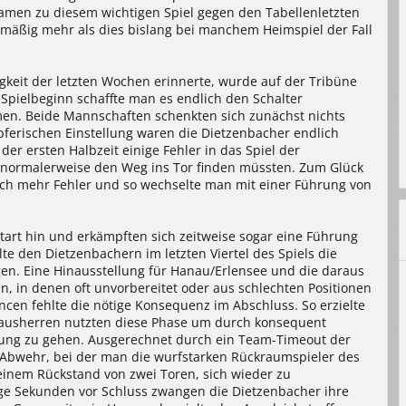
kamen zu diesem wichtigen Spiel gegen den Tabellenletzten
emäßig mehr als dies bislang bei manchem Heimspiel der Fall
keit der letzten Wochen erinnerte, wurde auf der Tribüne
 Spielbeginn schaffte man es endlich den Schalter
n. Beide Mannschaften schenkten sich zunächst nichts
ferischen Einstellung waren die Dietzenbacher endlich
der ersten Halbzeit einige Fehler in das Spiel der
e normalerweise den Weg ins Tor finden müssten. Zum Glück
och mehr Fehler und so wechselte man mit einer Führung von
Start hin und erkämpften sich zeitweise sogar eine Führung
lte den Dietzenbachern im letzten Viertel des Spiels die
en. Eine Hinausstellung für Hanau/Erlensee und die daraus
n, in denen oft unvorbereitet oder aus schlechten Positionen
cen fehlte die nötige Konsequenz im Abschluss. So erzielte
 Hausherren nutzten diese Phase um durch konsequent
hrung zu gehen. Ausgerechnet durch ein Team-Timeout der
 Abwehr, bei der man die wurfstarken Rückraumspieler des
einem Rückstand von zwei Toren, sich wieder zu
ge Sekunden vor Schluss zwangen die Dietzenbacher ihre