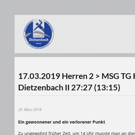
17.03.2019 Herren 2 > MSG TG 
Dietzenbach II 27:27 (13:15)
20. März 2019
Ein gewonnener und ein verlorener Punkt
Zu ungewohnt früher Zeit, um 14 Uhr musste man an di