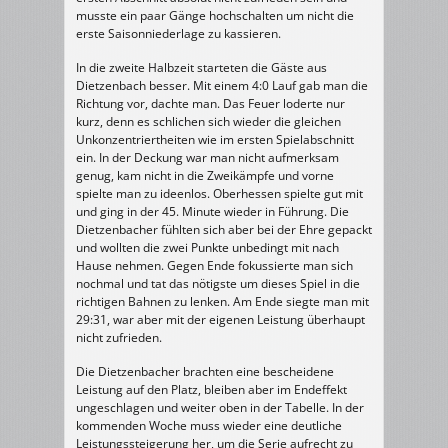
musste ein paar Gänge hochschalten um nicht die
erste Saisonniederlage zu kassieren.
In die zweite Halbzeit starteten die Gäste aus
Dietzenbach besser. Mit einem 4:0 Lauf gab man die
Richtung vor, dachte man. Das Feuer loderte nur
kurz, denn es schlichen sich wieder die gleichen
Unkonzentriertheiten wie im ersten Spielabschnitt
ein. In der Deckung war man nicht aufmerksam
genug, kam nicht in die Zweikämpfe und vorne
spielte man zu ideenlos. Oberhessen spielte gut mit
und ging in der 45. Minute wieder in Führung. Die
Dietzenbacher fühlten sich aber bei der Ehre gepackt
und wollten die zwei Punkte unbedingt mit nach
Hause nehmen. Gegen Ende fokussierte man sich
nochmal und tat das nötigste um dieses Spiel in die
richtigen Bahnen zu lenken. Am Ende siegte man mit
29:31, war aber mit der eigenen Leistung überhaupt
nicht zufrieden.
Die Dietzenbacher brachten eine bescheidene
Leistung auf den Platz, bleiben aber im Endeffekt
ungeschlagen und weiter oben in der Tabelle. In der
kommenden Woche muss wieder eine deutliche
Leistungssteigerung her, um die Serie aufrecht zu