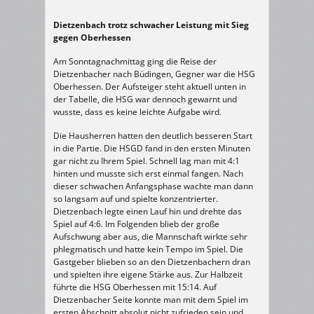
Dietzenbach trotz schwacher Leistung mit Sieg
gegen Oberhessen
Am Sonntagnachmittag ging die Reise der
Dietzenbacher nach Büdingen, Gegner war die HSG
Oberhessen. Der Aufsteiger steht aktuell unten in
der Tabelle, die HSG war dennoch gewarnt und
wusste, dass es keine leichte Aufgabe wird.
Die Hausherren hatten den deutlich besseren Start
in die Partie. Die HSGD fand in den ersten Minuten
gar nicht zu Ihrem Spiel. Schnell lag man mit 4:1
hinten und musste sich erst einmal fangen. Nach
dieser schwachen Anfangsphase wachte man dann
so langsam auf und spielte konzentrierter.
Dietzenbach legte einen Lauf hin und drehte das
Spiel auf 4:6. Im Folgenden blieb der große
Aufschwung aber aus, die Mannschaft wirkte sehr
phlegmatisch und hatte kein Tempo im Spiel. Die
Gastgeber blieben so an den Dietzenbachern dran
und spielten ihre eigene Stärke aus. Zur Halbzeit
führte die HSG Oberhessen mit 15:14. Auf
Dietzenbacher Seite konnte man mit dem Spiel im
ersten Abschnitt absolut nicht zufrieden sein und