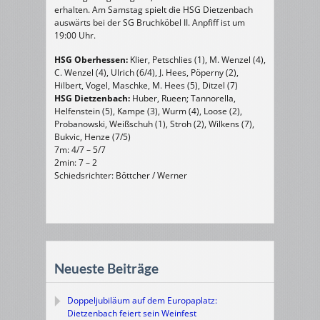
erhalten. Am Samstag spielt die HSG Dietzenbach
auswärts bei der SG Bruchköbel II. Anpfiff ist um
19:00 Uhr.
HSG Oberhessen:
Klier, Petschlies (1), M. Wenzel (4),
C. Wenzel (4), Ulrich (6/4), J. Hees, Pöperny (2),
Hilbert, Vogel, Maschke, M. Hees (5), Ditzel (7)
HSG Dietzenbach:
Huber, Rueen; Tannorella,
Helfenstein (5), Kampe (3), Wurm (4), Loose (2),
Probanowski, Weißschuh (1), Stroh (2), Wilkens (7),
Bukvic, Henze (7/5)
7m: 4/7 – 5/7
2min: 7 – 2
Schiedsrichter: Böttcher / Werner
Neueste Beiträge
Doppeljubiläum auf dem Europaplatz:
Dietzenbach feiert sein Weinfest