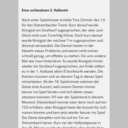
Eine unfassbare 2. Halbzeit
Nach einer Spielminute erzielte Tina Zimmer das 1:0
für das Dietzenbacher Team. Kurz darauf wurde
Kinzigtal ein Strafwurf zugesprochen, der aber zum
Glück nicht zum Torerfolg führte. Doch kurz darauf
wurde Kinzigtal der nächste 7 m zugesprochen und
diesmal verwandelt. Die Damen hatten in der
Abwehr etwas Probleme und waren nicht immer
schnell genug, um effektiv zu stehen. Ein ums andere
Mal war man hintendran. So wurde Kinzigtal immer
wieder ein Strafwurf zugesprochen, am Ende sollten
es in der 1. Halbzeit allein 8 Strafwürfe werden. Die
Damen mussten sich an diesem Tag in dieses Spiel
reinarbeiten. Ab der 18. Spielminute nahmen die
Gäste eine Auszeit, weil unsere Damen immer
besser ins Spiel fanden und sich daher etwas
absetzen konnten. 9:5 war der Spielstand in diesem
Moment. Dietzenbach konnte zwar dann noch auf ein
10:5 erhöhen, aber Kinzigtal hatte die Auszeit für sich
nutzen können und kam jetzt wieder besser ins Spiel.
Die Gäste kämpften sich bis auf ein Tor an
Dietzenbach heran. Kurz vor der Halbzeitpause in
der 29. Minute wurde das Ergebnis aber durch Alina