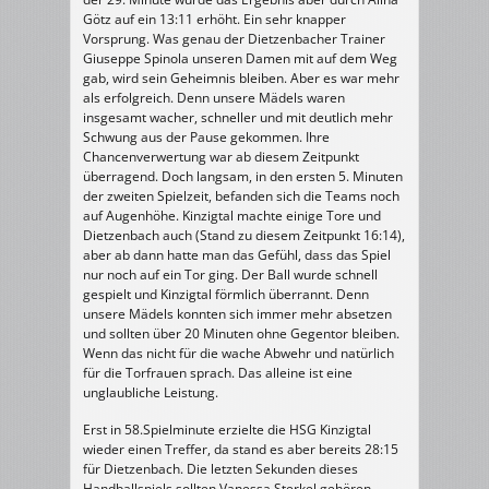
Götz auf ein 13:11 erhöht. Ein sehr knapper
Vorsprung. Was genau der Dietzenbacher Trainer
Giuseppe Spinola unseren Damen mit auf dem Weg
gab, wird sein Geheimnis bleiben. Aber es war mehr
als erfolgreich. Denn unsere Mädels waren
insgesamt wacher, schneller und mit deutlich mehr
Schwung aus der Pause gekommen. Ihre
Chancenverwertung war ab diesem Zeitpunkt
überragend. Doch langsam, in den ersten 5. Minuten
der zweiten Spielzeit, befanden sich die Teams noch
auf Augenhöhe. Kinzigtal machte einige Tore und
Dietzenbach auch (Stand zu diesem Zeitpunkt 16:14),
aber ab dann hatte man das Gefühl, dass das Spiel
nur noch auf ein Tor ging. Der Ball wurde schnell
gespielt und Kinzigtal förmlich überrannt. Denn
unsere Mädels konnten sich immer mehr absetzen
und sollten über 20 Minuten ohne Gegentor bleiben.
Wenn das nicht für die wache Abwehr und natürlich
für die Torfrauen sprach. Das alleine ist eine
unglaubliche Leistung.
Erst in 58.Spielminute erzielte die HSG Kinzigtal
wieder einen Treffer, da stand es aber bereits 28:15
für Dietzenbach. Die letzten Sekunden dieses
Handballspiels sollten Vanessa Sterkel gehören,