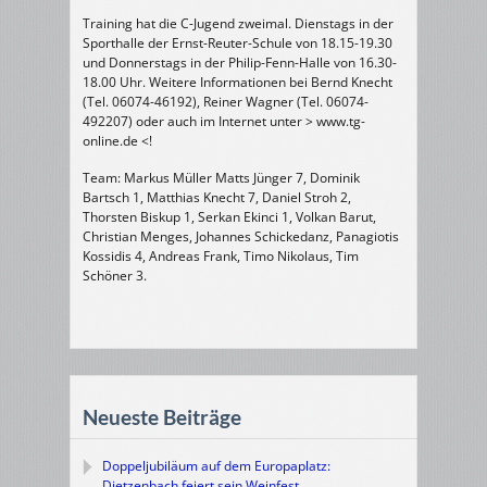
Training hat die C-Jugend zweimal. Dienstags in der
Sporthalle der Ernst-Reuter-Schule von 18.15-19.30
und Donnerstags in der Philip-Fenn-Halle von 16.30-
18.00 Uhr. Weitere Informationen bei Bernd Knecht
(Tel. 06074-46192), Reiner Wagner (Tel. 06074-
492207) oder auch im Internet unter > www.tg-
online.de <!
Team: Markus Müller Matts Jünger 7, Dominik
Bartsch 1, Matthias Knecht 7, Daniel Stroh 2,
Thorsten Biskup 1, Serkan Ekinci 1, Volkan Barut,
Christian Menges, Johannes Schickedanz, Panagiotis
Kossidis 4, Andreas Frank, Timo Nikolaus, Tim
Schöner 3.
Neueste Beiträge
Doppeljubiläum auf dem Europaplatz:
Dietzenbach feiert sein Weinfest