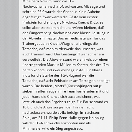
Mit einem Novum, kann die TG-
Nachwuchsmannschaft-C aufwarten. Mit sage und
schreibe 26:0 wurde der Gast aus Klein-Auheim
abgefertigt. Zwar waren die Gäste kein echter
Prüfstein für die Jünger, Nikolaus, Knecht & Co, es
sollte aber trotzdem nicht unerwähnt bleiben, daß
der Wingertsberg-Nachwuchs eine Klasse Leistung in
der Abwehr hinlegte. Das erfreulichste war für das
Trainergespann Knecht/Wagner allerdings die
Tatsache, daß man mittlerweile das umsetzt, was
auch trainiert wird. Der Gastangriff war schier am
verzweifeln. Die Abwehr stand wie ein Fels vor einem
überragenden Markus Müller im Kasten, der drei 7m
halten konnte und zwei vorbei(guckte). Ein klares
Indiz für die Stärke der TG-C-Jugend war die
Tatsache, daß acht Feldspieler am Torreigen beteiligt
waren. Die beiden „Matts‘“ (Knecht/Jünger) mit je
sieben Treffern zogen ihre Teamkameraden mit und
jeder hatte die Chance sich auszuzeichnen, was
letztlich auch das Ergebnis zeigt. Zur Pause stand es
10:0 und die Anweisungen der Trainer nicht
nachzulassen, wurde strikt befolgt. Im nächsten
Spiel, am 21.11. Philip-Fenn-Halle gegen Hainburg
will der TG-Nachwuchs anknöpfen und als
Minimalziel wird ein Sieg angestrebt.