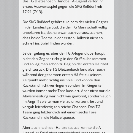
Die TG Dietzenbach Handball A-Jugend verlor ihr
erstes Auswärtsspiel gegen die SKG Roßdorf mit
17:21 (7:13).
Die SKG Roßdorf gehört zu einem der vielen Gegner
in der Landesliga Süd, die der TG Mannschaft völlig
unbekannt ist, deshalb war auch vorauszusehen,
dass beide Teams in der ersten Halbzeit nicht so
schnell ins Spiel finden würden.
Leider gelang es aber der TG A-Jugend überhaupt
nicht den Gegner richtig in den Griff zu bekommen
und so lag man schon zu Beginn der ersten Halbzeit
gleich zurück. Die TG Dietzenbach fand aber auch
während der gesamten ersten Hälfte zu keinem
Zeitpunkt mehr richtig ins Spiel und konnte den
Rückstand nicht verringern sondern im Gegenteil
wurden immer mehr Tore kassiert. Aber nicht nur die
Abwehrleistung war nicht wie gewohnt, sondern auch
im Angriff spielte man viel zu unkonzentriert und
vergab leichtfertig zahlreiche Chancen. Das TG
Team ging letztendlich mit einem sechs Tore
Rückstand in die Halbzeitpause.
Aber auch nach der Halbzeitpause konnte die A-
Jugend ihr Spiel nicht entscheidend verbessern, es