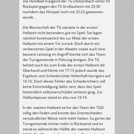
Die Handball A-Jugend der TG Dietzenbach verlor ihr
Rückspiel gegen den TS Großauheim mit 20:30
nachdem das Hinspiel noch mit 32:22 gewonnen
wurde.
Die Mannschaft der TG startete in der ersten
Halbzeit nicht besonders gut ins Spiel. Sie lagen
nämlich kontinuierlich bis zur Mitte der ersten
Halbzeit mit einem Tor zurück. Doch durch ein
verbessertes Spiel in der Abwehr sowie auch eine
bessere Leistung im Angriff konnte sich das Team
der Turngemeinde in Führung bringen. Die TG
behielt auch bis zum Ende der ersten Halbzeit die
Oberhand und führte mit 17:15 jedoch wurde das
Ergebnis vom Schiedsrichter fehlerhaft korrigiert auf
16:16. Doch dieser Fehler des Schiedsrichters soll
keine Entschuldigung dafür sein, dass das Spiel
letztendlich selbstverschuldet verloren ging. Zur
Halbzeitpause stand es also nun 16:16.
In der zweiten Halbzeit verlor das Team der TGD
völlig den Faden und konnte das Unentschieden
verständlicher Weise nicht mehr halten. So geriet die
Turngemeinde immer mehr in Rückstand und so
stand es während der Hälfte der zweiten Halbzeit