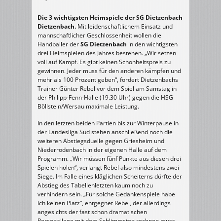
Die 3 wichtigsten Heimspiele der SG Dietzenbach
Dietzenbach.
Mit leidenschaftlichem Einsatz und
mannschaftlicher Geschlossenheit wollen die
Handballer der
SG Dietzenbach
in den wichtigsten
drei Heimspielen des Jahres bestehen. „Wir setzen
voll auf Kampf. Es gibt keinen Schönheitspreis zu
gewinnen. Jeder muss für den anderen kämpfen und
mehr als 100 Prozent geben“, fordert Dietzenbachs
Trainer Günter Rebel vor dem Spiel am Samstag in
der Philipp-Fenn-Halle (19.30 Uhr) gegen die HSG
Böllstein/Wersau maximale Leistung.
In den letzten beiden Partien bis zur Winterpause in
der Landesliga Süd stehen anschließend noch die
weiteren Abstiegsduelle gegen Griesheim und
Niederrodenbach in der eigenen Halle auf dem
Programm. „Wir müssen fünf Punkte aus diesen drei
Spielen holen“, verlangt Rebel also mindestens zwei
Siege. Im Falle eines kläglichen Scheiterns dürfte der
Abstieg des Tabellenletzten kaum noch zu
verhindern sein. „Für solche Gedankenspiele habe
ich keinen Platz“, entgegnet Rebel, der allerdings
angesichts der fast schon dramatischen
Personallage mit dem Schlimmsten rechnen muss.