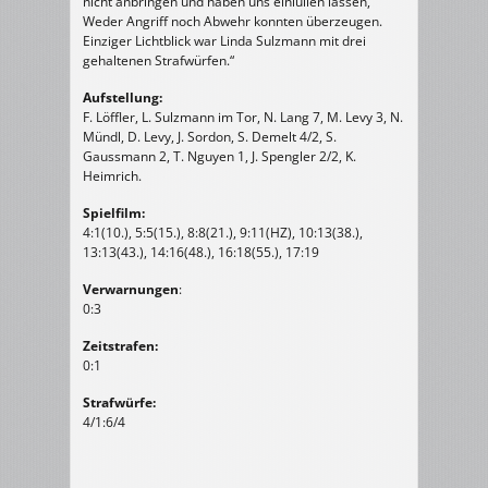
nicht anbringen und haben uns einlullen lassen,
Weder Angriff noch Abwehr konnten überzeugen.
Einziger Lichtblick war Linda Sulzmann mit drei
gehaltenen Strafwürfen.“
Aufstellung:
F. Löffler, L. Sulzmann im Tor, N. Lang 7, M. Levy 3, N.
Mündl, D. Levy, J. Sordon, S. Demelt 4/2, S.
Gaussmann 2, T. Nguyen 1, J. Spengler 2/2, K.
Heimrich.
Spielfilm:
4:1(10.), 5:5(15.), 8:8(21.), 9:11(HZ), 10:13(38.),
13:13(43.), 14:16(48.), 16:18(55.), 17:19
Verwarnungen
:
0:3
Zeitstrafen:
0:1
Strafwürfe:
4/1:6/4