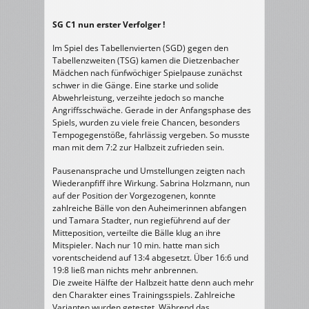
SG C1 nun erster Verfolger !
Im Spiel des Tabellenvierten (SGD) gegen den
Tabellenzweiten (TSG) kamen die Dietzenbacher
Mädchen nach fünfwöchiger Spielpause zunächst
schwer in die Gänge. Eine starke und solide
Abwehrleistung, verzeihte jedoch so manche
Angriffsschwäche. Gerade in der Anfangsphase des
Spiels, wurden zu viele freie Chancen, besonders
Tempogegenstöße, fahrlässig vergeben. So musste
man mit dem 7:2 zur Halbzeit zufrieden sein.
Pausenansprache und Umstellungen zeigten nach
Wiederanpfiff ihre Wirkung. Sabrina Holzmann, nun
auf der Position der Vorgezogenen, konnte
zahlreiche Bälle von den Auheimerinnen abfangen
und Tamara Stadter, nun regieführend auf der
Mitteposition, verteilte die Bälle klug an ihre
Mitspieler. Nach nur 10 min. hatte man sich
vorentscheidend auf 13:4 abgesetzt. Über 16:6 und
19:8 ließ man nichts mehr anbrennen.
Die zweite Hälfte der Halbzeit hatte denn auch mehr
den Charakter eines Trainingsspiels. Zahlreiche
Varianten wurden getestet. Während das