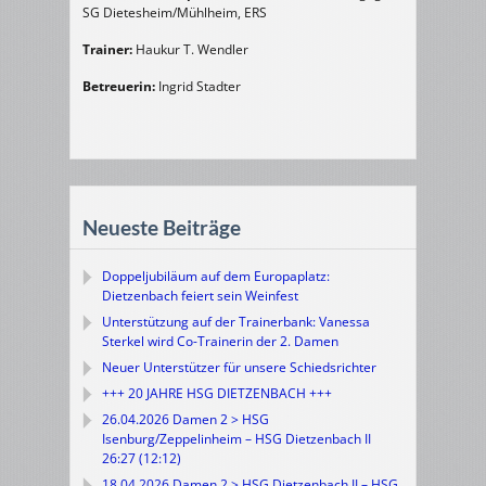
SG Dietesheim/Mühlheim, ERS
Trainer:
Haukur T. Wendler
Betreuerin:
Ingrid Stadter
Neueste Beiträge
Doppeljubiläum auf dem Europaplatz:
Dietzenbach feiert sein Weinfest
Unterstützung auf der Trainerbank: Vanessa
Sterkel wird Co-Trainerin der 2. Damen
Neuer Unterstützer für unsere Schiedsrichter
+++ 20 JAHRE HSG DIETZENBACH +++
26.04.2026 Damen 2 > HSG
Isenburg/Zeppelinheim – HSG Dietzenbach II
26:27 (12:12)
18.04.2026 Damen 2 > HSG Dietzenbach II – HSG