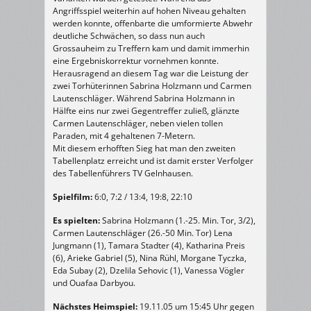
Angriffsspiel weiterhin auf hohen Niveau gehalten
werden konnte, offenbarte die umformierte Abwehr
deutliche Schwächen, so dass nun auch
Grossauheim zu Treffern kam und damit immerhin
eine Ergebniskorrektur vornehmen konnte.
Herausragend an diesem Tag war die Leistung der
zwei Torhüterinnen Sabrina Holzmann und Carmen
Lautenschläger. Während Sabrina Holzmann in
Hälfte eins nur zwei Gegentreffer zuließ, glänzte
Carmen Lautenschläger, neben vielen tollen
Paraden, mit 4 gehaltenen 7-Metern.
Mit diesem erhofften Sieg hat man den zweiten
Tabellenplatz erreicht und ist damit erster Verfolger
des Tabellenführers TV Gelnhausen.
Spielfilm:
6:0, 7:2 / 13:4, 19:8, 22:10
Es spielten:
Sabrina Holzmann (1.-25. Min. Tor, 3/2),
Carmen Lautenschläger (26.-50 Min. Tor) Lena
Jungmann (1), Tamara Stadter (4), Katharina Preis
(6), Arieke Gabriel (5), Nina Rühl, Morgane Tyczka,
Eda Subay (2), Dzelila Sehovic (1), Vanessa Vögler
und Ouafaa Darbyou.
Nächstes Heimspiel:
19.11.05 um 15:45 Uhr gegen