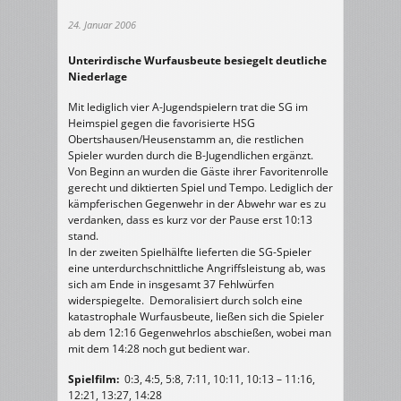
24. Januar 2006
Unterirdische Wurfausbeute besiegelt deutliche
Niederlage
Mit lediglich vier A-Jugendspielern trat die SG im
Heimspiel gegen die favorisierte HSG
Obertshausen/Heusenstamm an, die restlichen
Spieler wurden durch die B-Jugendlichen ergänzt.
Von Beginn an wurden die Gäste ihrer Favoritenrolle
gerecht und diktierten Spiel und Tempo. Lediglich der
kämpferischen Gegenwehr in der Abwehr war es zu
verdanken, dass es kurz vor der Pause erst 10:13
stand.
In der zweiten Spielhälfte lieferten die SG-Spieler
eine unterdurchschnittliche Angriffsleistung ab, was
sich am Ende in insgesamt 37 Fehlwürfen
widerspiegelte. Demoralisiert durch solch eine
katastrophale Wurfausbeute, ließen sich die Spieler
ab dem 12:16 Gegenwehrlos abschießen, wobei man
mit dem 14:28 noch gut bedient war.
Spielfilm:
0:3, 4:5, 5:8, 7:11, 10:11, 10:13 – 11:16,
12:21, 13:27, 14:28