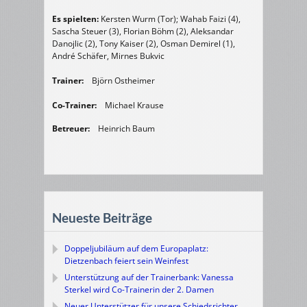
Es spielten:
Kersten Wurm (Tor); Wahab Faizi (4),
Sascha Steuer (3), Florian Böhm (2), Aleksandar
Danojlic (2), Tony Kaiser (2), Osman Demirel (1),
André Schäfer, Mirnes Bukvic
Trainer:
Björn Ostheimer
Co-Trainer:
Michael Krause
Betreuer:
Heinrich Baum
Neueste Beiträge
Doppeljubiläum auf dem Europaplatz:
Dietzenbach feiert sein Weinfest
Unterstützung auf der Trainerbank: Vanessa
Sterkel wird Co-Trainerin der 2. Damen
Neuer Unterstützer für unsere Schiedsrichter