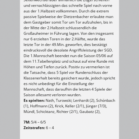
und vernachlässigten das schnelle Spiel nach vorne
aus der 1.Halbzeit vollkommen. Durch die extrem
passive Spielweise der Dietzenbacher erlaubte man
dem Gastgeber somit Tor um Tor aufzuholen, bis in
der Mitte der 2.Halbzeit schlussendlich die
Großauheimer in Führung lagen. Von den insgesamt
nur 6 erzielten Toren in der 2.Hälfte, wurde das
letzte Tor in der 49.Min. geworfen, dies bestätigt
eindrucksvoll die desolate Angriffsleistung der SGD.
Die 1.Mannschaft beendet nun die Saison 05/06 auf
dem 11.Tabellenplatz und schaut auf eine Runde mit
Höhen und Tiefen zurück. Positiv zu vermerken ist
die Tatsache, dass 5 Spiel vor Rundenschluss der
Klassenerhalt bereits gesichert wurde, jedoch spricht
es nicht unbedingt für die Einstellung der
Mannschaft, dass daraufhin die letzten 4 Spiele der
Saison allesamt verloren wurden.
Es spielten:
Nath, Turowski; Lenhardt (2), Schönbach
(1), Hoffmann (2), Krick, Keller (2/1), Jünger (7/3),
Mündl, Schicktanz, Richter (2/1), Gaubatz (2),
7M:
5/4 – 6/5
Zeitstrafen:
6 – 4