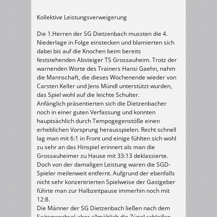
Kollektive Leistungsverweigerung
Die 1.Herren der SG Dietzenbach mussten die 4.
Niederlage in Folge einstecken und blamierten sich
dabei bis auf die Knochen beim bereits
feststehenden Absteiger TS Grossauheim. Trotz der
warnenden Worte des Trainers Hansi Gaehn, nahm
die Mannschaft, die dieses Wochenende wieder von
Carsten Keller und Jens Mündl unterstützt wurden,
das Spiel wohl auf die leichte Schulter.
Anfänglich präsentierten sich die Dietzenbacher
noch in einer guten Verfassung und konnten
hauptsächlich durch Tempogegenstöße einen
erheblichen Vorsprung herausspielen. Recht schnell
lag man mit 6:1 in Front und einige fühlten sich wohl
zu sehr an das Hinspiel erinnert als man die
Grossauheimer zu Hause mit 33:13 deklassierte.
Doch von der damaligen Leistung waren die SGD-
Spieler meilenweit entfernt. Aufgrund der ebenfalls
nicht sehr konzentrierten Spielweise der Gastgeber
führte man zur Halbzeitpause immerhin noch mit
12:8.
Die Männer der SG Dietzenbach ließen nach dem
Seitenwechsel aber allmählich die Zügel schleifen