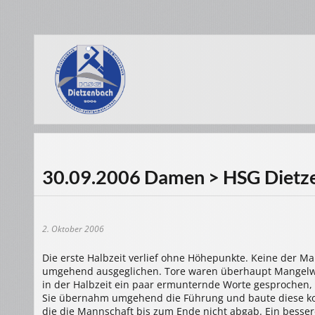
30.09.2006 Damen > HSG Dietze
2. Oktober 2006
Die erste Halbzeit verlief ohne Höhepunkte. Keine der 
umgehend ausgeglichen. Tore waren überhaupt Mangelwar
in der Halbzeit ein paar ermunternde Worte gesprochen,
Sie übernahm umgehend die Führung und baute diese kons
die die Mannschaft bis zum Ende nicht abgab. Ein besse