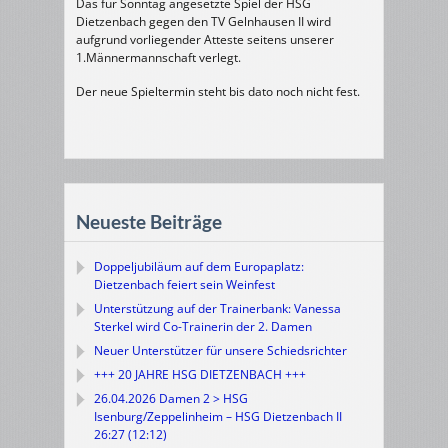
Das für Sonntag angesetzte Spiel der HSG
Dietzenbach gegen den TV Gelnhausen II wird
aufgrund vorliegender Atteste seitens unserer
1.Männermannschaft verlegt.
Der neue Spieltermin steht bis dato noch nicht fest.
Neueste Beiträge
Doppeljubiläum auf dem Europaplatz:
Dietzenbach feiert sein Weinfest
Unterstützung auf der Trainerbank: Vanessa
Sterkel wird Co-Trainerin der 2. Damen
Neuer Unterstützer für unsere Schiedsrichter
+++ 20 JAHRE HSG DIETZENBACH +++
26.04.2026 Damen 2 > HSG
Isenburg/Zeppelinheim – HSG Dietzenbach II
26:27 (12:12)