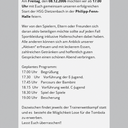
Am
Freitag
, den
08.12.2006
möchten wir ab
17.00
Uhr
mit Euch gemeinsam unseren erfolgreichen
Start der HSG Dietzenbach in der
Philipp-Fenn-
Halle
feiern.
Wer von den Spielern, Eltern oder Freunden sich
daran aktiv beteiligen möchte sollte auf jeden Fall
Sportkleidung inklusive Hallenschuhen dabei haben.
Alle anderen können sich am Anblick unserer
„Aktiven“ erfreuen und mit leckerem Essen,
zahlreichen Getränken und hoffentlich guten
Gesprächen einen schönen Abend verbringen.
Geplantes Programm:
17.00 Uhr Begrüßung
17.30 Uhr Vorführung der E-Jugend.
17.45 Uhr Parcours der Bambini
18.15 Uhr Vorführung weibl. C-Jugend
18.30 Uhr Spiel der Spiele
19.00 Uhr Bescherung
Dazwischen findet jeweils der Trainerwettkampf statt
und es besteht die Möglichkeit Lose für die Tombola
zu erwerben.
Lasst Euch überraschen!!