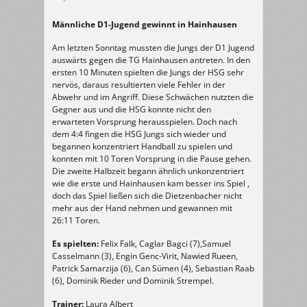
Männliche D1-Jugend gewinnt in Hainhausen
Am letzten Sonntag mussten die Jungs der D1 Jugend
auswärts gegen die TG Hainhausen antreten. In den
ersten 10 Minuten spielten die Jungs der HSG sehr
nervös, daraus resultierten viele Fehler in der
Abwehr und im Angriff. Diese Schwächen nutzten die
Gegner aus und die HSG konnte nicht den
erwarteten Vorsprung herausspielen. Doch nach
dem 4:4 fingen die HSG Jungs sich wieder und
begannen konzentriert Handball zu spielen und
konnten mit 10 Toren Vorsprung in die Pause gehen.
Die zweite Halbzeit begann ähnlich unkonzentriert
wie die erste und Hainhausen kam besser ins Spiel ,
doch das Spiel ließen sich die Dietzenbacher nicht
mehr aus der Hand nehmen und gewannen mit
26:11 Toren.
Es spielten:
Felix Falk, Caglar Bagci (7),Samuel
Casselmann (3), Engin Genc-Virit, Nawied Rueen,
Patrick Samarzija (6), Can Sümen (4), Sebastian Raab
(6), Dominik Rieder und Dominik Strempel.
Trainer:
Laura Albert