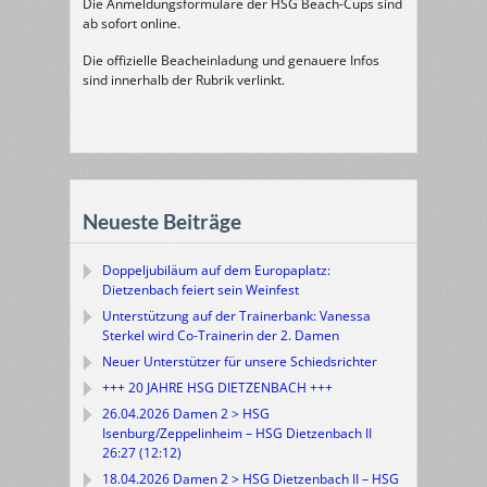
Die Anmeldungsformulare der HSG Beach-Cups sind
ab sofort online.
Die offizielle Beacheinladung und genauere Infos
sind innerhalb der Rubrik verlinkt.
Neueste Beiträge
Doppeljubiläum auf dem Europaplatz:
Dietzenbach feiert sein Weinfest
Unterstützung auf der Trainerbank: Vanessa
Sterkel wird Co-Trainerin der 2. Damen
Neuer Unterstützer für unsere Schiedsrichter
+++ 20 JAHRE HSG DIETZENBACH +++
26.04.2026 Damen 2 > HSG
Isenburg/Zeppelinheim – HSG Dietzenbach II
26:27 (12:12)
18.04.2026 Damen 2 > HSG Dietzenbach II – HSG