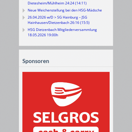
Dietesheim/Mühlheim 24:24 (14:11)
Neue Weichenstellung bei den HSG-Mädsche
26.04.2026 w/D > SG Hainburg – JSG
Hainhausen/Dietzenbach 26:16 (15:5)
HSG Dietzenbach Mitgliederversammlung
18.05.2026 19:00h
Sponsoren