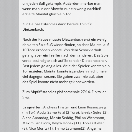
um jeden Ball gekämpft. Außerdem merkte man,
wenn man in der Abwehr nur ein wenig nachließ
erzielte Maintal gleich ein Tor.
Zur Halbzeit stand es dann bereits 15:8 für
Dietzenbach.
Nach der Pause musste Dietzenbach erst ein wenig
den alten Spielfluß wiederfinden, so dass Maintal auf
10 Tore erhöhen konnte. Von dem Schock erholt
gelang aber ein Treffer nach dem anderen. Das Spiel
verselbständigte sich auf Seiten der Dietzenbacher.
Fast jedem gelang alles. Viele der Spieler konnten ein
Tor erzielen. Maintal konnte irgendwann nicht mehr
viel dagegen setzen. Sie gaben zwar nie auf, aber
das Spiel konnte nicht mehr gekippt werden.
Zum Abpfiff stand es phänomenale 27:14. Ein toller
Sieg.
Es spielten:
Andreas Finster und Leon Rosenzweig
(im Tor), Abdul Same Faizi (2 Tore), Jannick Seitel (2),
Aiche Apamdag, Melvin Seddig, Philipp Wichmann,
Maximilian Pionk, Beyza Dönek (11), Tobias Kiefer
(8), Nico Moritz (1), Thimo Laumann(2), Angelina