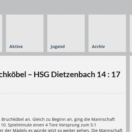
Aktive
Jugend
Archiv
hköbel – HSG Dietzenbach 14 : 17
G Bruchköbel an. Gleich zu Beginn an, ging die Mannschaft
r 10. Spielminute einen 4 Tore Vorsprung zum 5:1
er der Mädels es würde jetzt so weiter gehen. Die Mannschaft