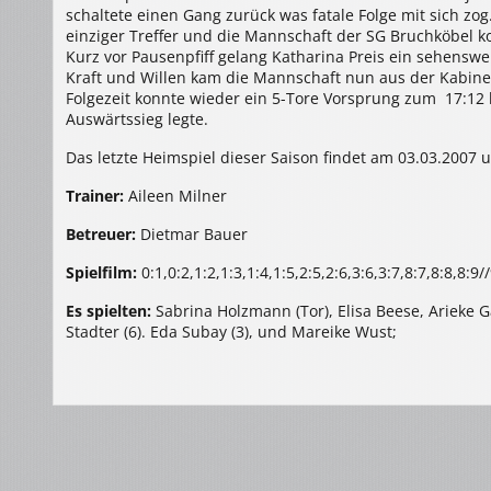
schaltete einen Gang zurück was fatale Folge mit sich zo
einziger Treffer und die Mannschaft der SG Bruchköbel k
Kurz vor Pausenpfiff gelang Katharina Preis ein sehenswe
Kraft und Willen kam die Mannschaft nun aus der Kabine u
Folgezeit konnte wieder ein 5-Tore Vorsprung zum 17:12
Auswärtssieg legte.
Das letzte Heimspiel dieser Saison findet am 03.03.2007 
Trainer:
Aileen Milner
Betreuer:
Dietmar Bauer
Spielfilm:
0:1,0:2,1:2,1:3,1:4,1:5,2:5,2:6,3:6,3:7,8:7,8:8,8:
Es spielten:
Sabrina Holzmann (Tor), Elisa Beese, Arieke Ga
Stadter (6). Eda Subay (3), und Mareike Wust;