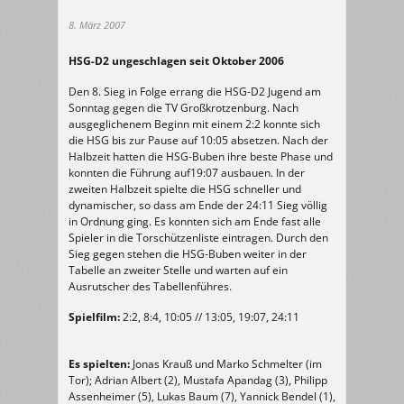
8. März 2007
HSG-D2 ungeschlagen seit Oktober 2006
Den 8. Sieg in Folge errang die HSG-D2 Jugend am
Sonntag gegen die TV Großkrotzenburg. Nach
ausgeglichenem Beginn mit einem 2:2 konnte sich
die HSG bis zur Pause auf 10:05 absetzen. Nach der
Halbzeit hatten die HSG-Buben ihre beste Phase und
konnten die Führung auf19:07 ausbauen. In der
zweiten Halbzeit spielte die HSG schneller und
dynamischer, so dass am Ende der 24:11 Sieg völlig
in Ordnung ging. Es konnten sich am Ende fast alle
Spieler in die Torschützenliste eintragen. Durch den
Sieg gegen stehen die HSG-Buben weiter in der
Tabelle an zweiter Stelle und warten auf ein
Ausrutscher des Tabellenführes.
Spielfilm:
2:2, 8:4, 10:05 // 13:05, 19:07, 24:11
Es spielten:
Jonas Krauß und Marko Schmelter (im
Tor); Adrian Albert (2), Mustafa Apandag (3), Philipp
Assenheimer (5), Lukas Baum (7), Yannick Bendel (1),