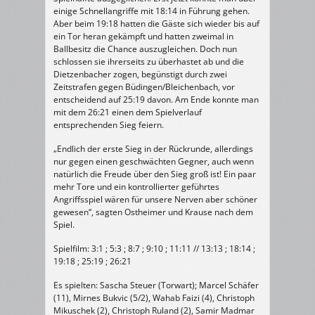
einige Schnellangriffe mit 18:14 in Führung gehen.
Aber beim 19:18 hatten die Gäste sich wieder bis auf
ein Tor heran gekämpft und hatten zweimal in
Ballbesitz die Chance auszugleichen. Doch nun
schlossen sie ihrerseits zu überhastet ab und die
Dietzenbacher zogen, begünstigt durch zwei
Zeitstrafen gegen Büdingen/Bleichenbach, vor
entscheidend auf 25:19 davon. Am Ende konnte man
mit dem 26:21 einen dem Spielverlauf
entsprechenden Sieg feiern.
„Endlich der erste Sieg in der Rückrunde, allerdings
nur gegen einen geschwächten Gegner, auch wenn
natürlich die Freude über den Sieg groß ist! Ein paar
mehr Tore und ein kontrollierter geführtes
Angriffsspiel wären für unsere Nerven aber schöner
gewesen“, sagten Ostheimer und Krause nach dem
Spiel.
Spielfilm: 3:1 ; 5:3 ; 8:7 ; 9:10 ; 11:11 // 13:13 ; 18:14 ;
19:18 ; 25:19 ; 26:21
Es spielten: Sascha Steuer (Torwart); Marcel Schäfer
(11), Mirnes Bukvic (5/2), Wahab Faizi (4), Christoph
Mikuschek (2), Christoph Ruland (2), Samir Madmar