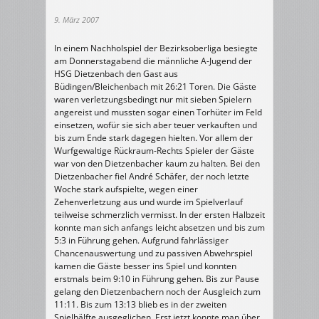
9. März 2007
In einem Nachholspiel der Bezirksoberliga besiegte
am Donnerstagabend die männliche A-Jugend der
HSG Dietzenbach den Gast aus
Büdingen/Bleichenbach mit 26:21 Toren. Die Gäste
waren verletzungsbedingt nur mit sieben Spielern
angereist und mussten sogar einen Torhüter im Feld
einsetzen, wofür sie sich aber teuer verkauften und
bis zum Ende stark dagegen hielten. Vor allem der
Wurfgewaltige Rückraum-Rechts Spieler der Gäste
war von den Dietzenbacher kaum zu halten. Bei den
Dietzenbacher fiel André Schäfer, der noch letzte
Woche stark aufspielte, wegen einer
Zehenverletzung aus und wurde im Spielverlauf
teilweise schmerzlich vermisst. In der ersten Halbzeit
konnte man sich anfangs leicht absetzen und bis zum
5:3 in Führung gehen. Aufgrund fahrlässiger
Chancenauswertung und zu passiven Abwehrspiel
kamen die Gäste besser ins Spiel und konnten
erstmals beim 9:10 in Führung gehen. Bis zur Pause
gelang den Dietzenbachern noch der Ausgleich zum
11:11. Bis zum 13:13 blieb es in der zweiten
Spielhälfte ausgeglichen. Erst jetzt konnte man über