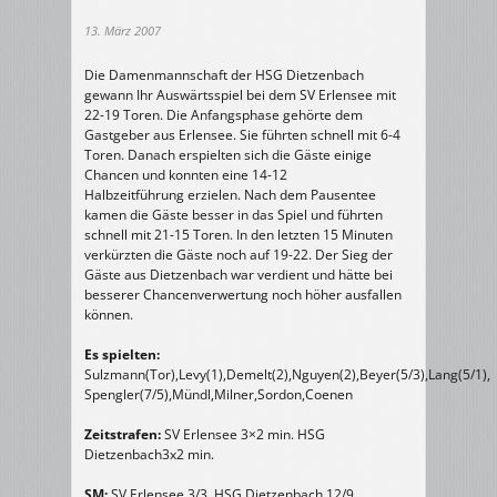
13. März 2007
Die Damenmannschaft der HSG Dietzenbach
gewann Ihr Auswärtsspiel bei dem SV Erlensee mit
22-19 Toren. Die Anfangsphase gehörte dem
Gastgeber aus Erlensee. Sie führten schnell mit 6-4
Toren. Danach erspielten sich die Gäste einige
Chancen und konnten eine 14-12
Halbzeitführung erzielen. Nach dem Pausentee
kamen die Gäste besser in das Spiel und führten
schnell mit 21-15 Toren. In den letzten 15 Minuten
verkürzten die Gäste noch auf 19-22. Der Sieg der
Gäste aus Dietzenbach war verdient und hätte bei
besserer Chancenverwertung noch höher ausfallen
können.
Es spielten:
Sulzmann(Tor),Levy(1),Demelt(2),Nguyen(2),Beyer(5/3),Lang(5/1),
Spengler(7/5),Mündl,Milner,Sordon,Coenen
Zeitstrafen:
SV Erlensee 3×2 min. HSG
Dietzenbach3x2 min.
SM:
SV Erlensee 3/3. HSG Dietzenbach 12/9