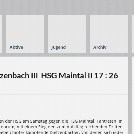
Aktive
Jugend
Archiv
nbach III  HSG Maintal II 17 : 26
ren der HSG am Samstag gegen die HSG Maintal II antreten. In
te darum, mit einem Sieg den zum Aufstieg reichenden Dritten
sieben tapfer kämpfende Dietzenbacher, von denen sich jeder