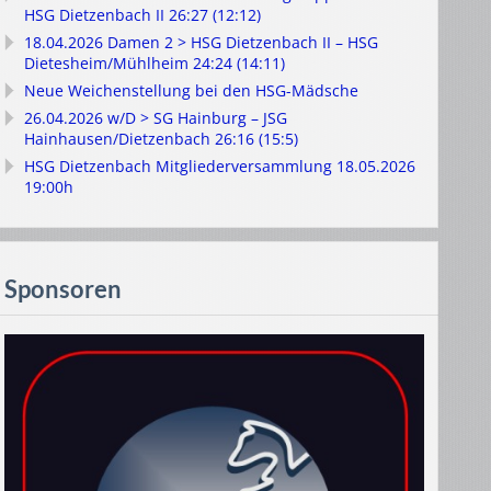
HSG Dietzenbach II 26:27 (12:12)
18.04.2026 Damen 2 > HSG Dietzenbach II – HSG
Dietesheim/Mühlheim 24:24 (14:11)
Neue Weichenstellung bei den HSG-Mädsche
26.04.2026 w/D > SG Hainburg – JSG
Hainhausen/Dietzenbach 26:16 (15:5)
HSG Dietzenbach Mitgliederversammlung 18.05.2026
19:00h
Sponsoren