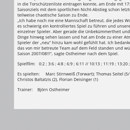
in die Torschützenliste eintragen konnte, am Ende mit 17
Saisonziels mit dem sportlichen Nicht-Abstieg schon letz
teilweise chaotische Saison zu Ende.
„Ich habe noch nie eine Mannschaft betreut, die jedes 
es schwierig ein kontrolliertes Spiel zu führen und unser
einzelner Spieler. Aber gerade die Unbekümmertheit und 
Dinge hinweg sehen lassen und hat am Ende zu einer Atm
Spieler der „neu“ hinzu kam wohl gefühlt hat. Ich bedanke
das von mir betreute Team auf dem Feld standen und wüns
Saison 2007/08!!!“, sagte Ostheimer nach dem Spiel.
Spielfilm: 0:2 ; 3:6 ; 4:8 ; 6:9 ; 6:11 // 10:13 ; 11:19 ; 13:20 
Es spielten: Marc Stirnweiß (Torwart); Thomas Seitel (5/1)
Christos Baltatzis (2), Florian Deisinger (1)
Trainer: Björn Ostheimer