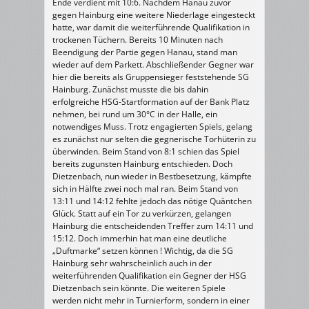
Ende verdient mit 10:6. Nachdem Hanau zuvor
gegen Hainburg eine weitere Niederlage eingesteckt
hatte, war damit die weiterführende Qualifikation in
trockenen Tüchern. Bereits 10 Minuten nach
Beendigung der Partie gegen Hanau, stand man
wieder auf dem Parkett. Abschließender Gegner war
hier die bereits als Gruppensieger feststehende SG
Hainburg. Zunächst musste die bis dahin
erfolgreiche HSG-Startformation auf der Bank Platz
nehmen, bei rund um 30°C in der Halle, ein
notwendiges Muss. Trotz engagierten Spiels, gelang
es zunächst nur selten die gegnerische Torhüterin zu
überwinden. Beim Stand von 8:1 schien das Spiel
bereits zugunsten Hainburg entschieden. Doch
Dietzenbach, nun wieder in Bestbesetzung, kämpfte
sich in Hälfte zwei noch mal ran. Beim Stand von
13:11 und 14:12 fehlte jedoch das nötige Quäntchen
Glück. Statt auf ein Tor zu verkürzen, gelangen
Hainburg die entscheidenden Treffer zum 14:11 und
15:12. Doch immerhin hat man eine deutliche
„Duftmarke“ setzen können ! Wichtig, da die SG
Hainburg sehr wahrscheinlich auch in der
weiterführenden Qualifikation ein Gegner der HSG
Dietzenbach sein könnte. Die weiteren Spiele
werden nicht mehr in Turnierform, sondern in einer