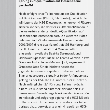
Sprung zur Qualifikation auf Hessenebene
geschafft!
Nach erfolgreicher Teilnahme an der Qualifikation
auf Bezirksebene (Platz 2, 6:6 Punkte), hat sich die
wB-Jugend der HSG Dietzenbach einen von 4 Plätzen
sichern können, die der Bezirk Offenbach/Hanau in
die weiterführende Landesliga-Qualifikation auf
Hessenebene entsenden darf. Die weiteren Plätze
nehmen der TV Gelnhausen (als Hessenmeister
2006/2007 direkt qualifiziert) , die SG Hainburg und
die TG Hanau ein. Weitere 4 Mannschaften
entsenden jeweils die Bezirke Darmstadt und
Odenwald-Spessart. Diese 12 Teams werden in zwei
Gruppen, im Laufe von Mai und Juni, insgesamt 8
Gruppenplätze für die höchste hessische
Jugendspielklasse ausspielen. Dabei verlief der
Start alles andere als gut. Nur in der Anfangsphase
gelang es der HSG die TSG unter Druck zu setzen.
Nach anfänglicher 2:1 Führung, lief man plötzlich
einem 3:6 Rückstand hinterher, der aber bis zur
Pause zum 6:6 wieder egalisiert werden konnte. Viel
zu hektisch und aufgeregt agierten die HSG-Mädels
in Hälfte zwei. Der schwache Schiedsrichter tat sein
übriges dazu, verweigerte allein 4 regulären HSG-