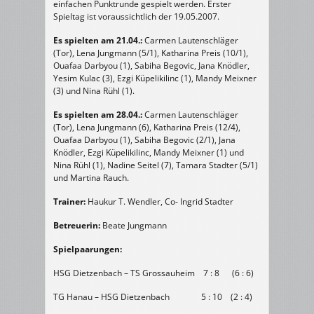
einfachen Punktrunde gespielt werden. Erster
Spieltag ist voraussichtlich der 19.05.2007.
Es spielten am 21.04.:
Carmen Lautenschläger
(Tor), Lena Jungmann (5/1), Katharina Preis (10/1),
Ouafaa Darbyou (1), Sabiha Begovic, Jana Knödler,
Yesim Kulac (3), Ezgi Küpelikilinc (1), Mandy Meixner
(3) und Nina Rühl (1).
Es spielten am 28.04.:
Carmen Lautenschläger
(Tor), Lena Jungmann (6), Katharina Preis (12/4),
Ouafaa Darbyou (1), Sabiha Begovic (2/1), Jana
Knödler, Ezgi Küpelikilinc, Mandy Meixner (1) und
Nina Rühl (1), Nadine Seitel (7), Tamara Stadter (5/1)
und Martina Rauch.
Trainer:
Haukur T. Wendler, Co- Ingrid Stadter
Betreuerin:
Beate Jungmann
Spielpaarungen:
HSG Dietzenbach – TS Grossauheim 7 : 8 (6 : 6)
TG Hanau – HSG Dietzenbach 5 : 10 (2 : 4)