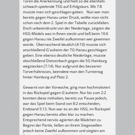
Toren die Anerkennung und hielt so die ebenfalls
schwach spielende TSG auf Erfolgskurs. Mit 7:8
musste man sich geschlagen geben. Nun war man
bereits gegen Hanau unter Druck, wollte man nicht
schon nach dem 2. Spiel in der Tabelle zurückfallen.
Doch unbeeindruckt von der Niederlage, zeigten die
HSG-Mädels was in Ihnen steckt und ließ beim 10:6
gegen Hanau nie Zweifel aufkommen wer gewinnen
würde. Überraschend deutlich (4:10) musste sich
anschließend G´auheim der TG Hanau geschlagen
geben. Eine ebenso deutliche Niederlage, musste
abschließend Dietzenbach gegen die SG Hainburg
wegstecken (7:14). Nur aufgrund des besseren
Torverhältnisses, beendete man den Turniertag
hinter Hainburg auf Platz 2.
Gewarnt von der Vorwoche, ging man hochmotiviert
in das Rückspiel gegen G´auheim. Nur bis zum 2:2
konnten diese mithalten, bereits zur Pause jedoch,
war das Spiel beim Stand von 8:2 entscheiden,
Endstand 5:13. Nun war es an der HSG, im Rückspiel
gegen Hanau bereits alles klar zu machen.
Entsprechend nervös agierten die Mädchen zu
Beginn der Partie, ließen an ihrem Siegeswillen
jedoch keine Zweifel aufkommen und siegten am