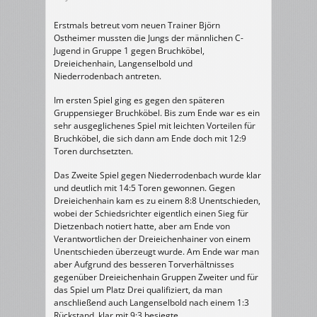
Erstmals betreut vom neuen Trainer Björn
Ostheimer mussten die Jungs der männlichen C-
Jugend in Gruppe 1 gegen Bruchköbel,
Dreieichenhain, Langenselbold und
Niederrodenbach antreten.
Im ersten Spiel ging es gegen den späteren
Gruppensieger Bruchköbel. Bis zum Ende war es ein
sehr ausgeglichenes Spiel mit leichten Vorteilen für
Bruchköbel, die sich dann am Ende doch mit 12:9
Toren durchsetzten.
Das Zweite Spiel gegen Niederrodenbach wurde klar
und deutlich mit 14:5 Toren gewonnen. Gegen
Dreieichenhain kam es zu einem 8:8 Unentschieden,
wobei der Schiedsrichter eigentlich einen Sieg für
Dietzenbach notiert hatte, aber am Ende von
Verantwortlichen der Dreieichenhainer von einem
Unentschieden überzeugt wurde. Am Ende war man
aber Aufgrund des besseren Torverhältnisses
gegenüber Dreieichenhain Gruppen Zweiter und für
das Spiel um Platz Drei qualifiziert, da man
anschließend auch Langenselbold nach einem 1:3
Rückstand, klar mit 9:3 besiegte.