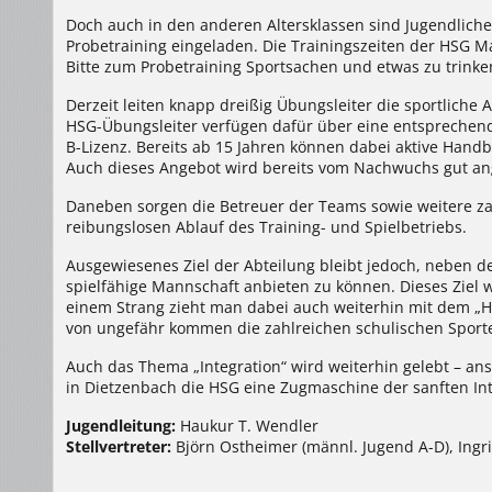
Doch auch in den anderen Altersklassen sind Jugendliche
Probetraining eingeladen. Die Trainingszeiten der HSG 
Bitte zum Probetraining Sportsachen und etwas zu trinke
Derzeit leiten knapp dreißig Übungsleiter die sportlich
HSG-Übungsleiter verfügen dafür über eine entsprechend
B-Lizenz. Bereits ab 15 Jahren können dabei aktive Handb
Auch dieses Angebot wird bereits vom Nachwuchs gut 
Daneben sorgen die Betreuer der Teams sowie weitere zah
reibungslosen Ablauf des Training- und Spielbetriebs.
Ausgewiesenes Ziel der Abteilung bleibt jedoch, neben d
spielfähige Mannschaft anbieten zu können. Dieses Ziel wir
einem Strang zieht man dabei auch weiterhin mit dem „Ha
von ungefähr kommen die zahlreichen schulischen Sport
Auch das Thema „Integration“ wird weiterhin gelebt – ans
in Dietzenbach die HSG eine Zugmaschine der sanften Int
Jugendleitung:
Haukur T. Wendler
Stellvertreter:
Björn Ostheimer (männl. Jugend A-D), Ingri