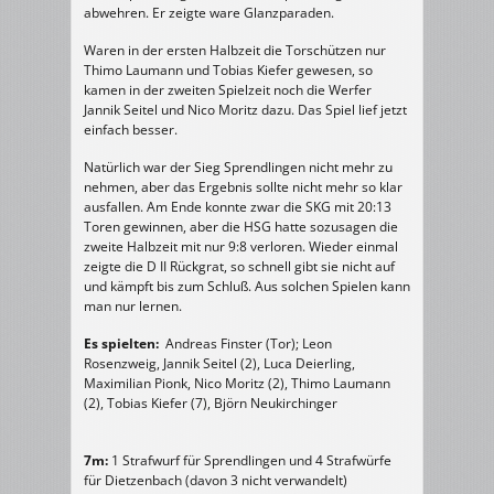
abwehren. Er zeigte ware Glanzparaden.
Waren in der ersten Halbzeit die Torschützen nur
Thimo Laumann und Tobias Kiefer gewesen, so
kamen in der zweiten Spielzeit noch die Werfer
Jannik Seitel und Nico Moritz dazu. Das Spiel lief jetzt
einfach besser.
Natürlich war der Sieg Sprendlingen nicht mehr zu
nehmen, aber das Ergebnis sollte nicht mehr so klar
ausfallen. Am Ende konnte zwar die SKG mit 20:13
Toren gewinnen, aber die HSG hatte sozusagen die
zweite Halbzeit mit nur 9:8 verloren. Wieder einmal
zeigte die D II Rückgrat, so schnell gibt sie nicht auf
und kämpft bis zum Schluß. Aus solchen Spielen kann
man nur lernen.
Es spielten:
Andreas Finster (Tor); Leon
Rosenzweig, Jannik Seitel (2), Luca Deierling,
Maximilian Pionk, Nico Moritz (2), Thimo Laumann
(2), Tobias Kiefer (7), Björn Neukirchinger
7m:
1 Strafwurf für Sprendlingen und 4 Strafwürfe
für Dietzenbach (davon 3 nicht verwandelt)