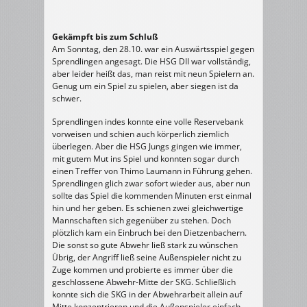
Gekämpft bis zum Schluß
Am Sonntag, den 28.10. war ein Auswärtsspiel gegen
Sprendlingen angesagt. Die HSG DII war vollständig,
aber leider heißt das, man reist mit neun Spielern an.
Genug um ein Spiel zu spielen, aber siegen ist da
schwer.
Sprendlingen indes konnte eine volle Reservebank
vorweisen und schien auch körperlich ziemlich
überlegen. Aber die HSG Jungs gingen wie immer,
mit gutem Mut ins Spiel und konnten sogar durch
einen Treffer von Thimo Laumann in Führung gehen.
Sprendlingen glich zwar sofort wieder aus, aber nun
sollte das Spiel die kommenden Minuten erst einmal
hin und her geben. Es schienen zwei gleichwertige
Mannschaften sich gegenüber zu stehen. Doch
plötzlich kam ein Einbruch bei den Dietzenbachern.
Die sonst so gute Abwehr ließ stark zu wünschen
Übrig, der Angriff ließ seine Außenspieler nicht zu
Zuge kommen und probierte es immer über die
geschlossene Abwehr-Mitte der SKG. Schließlich
konnte sich die SKG in der Abwehrarbeit allein auf
Mitte konzentrieren und die Außenspieler einfach