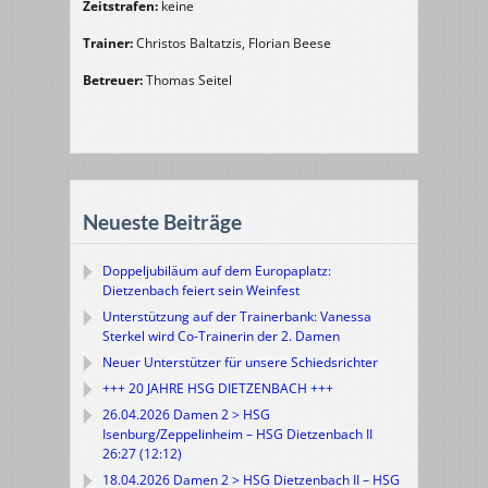
Zeitstrafen:
keine
Trainer:
Christos Baltatzis, Florian Beese
Betreuer:
Thomas Seitel
Neueste Beiträge
Doppeljubiläum auf dem Europaplatz:
Dietzenbach feiert sein Weinfest
Unterstützung auf der Trainerbank: Vanessa
Sterkel wird Co-Trainerin der 2. Damen
Neuer Unterstützer für unsere Schiedsrichter
+++ 20 JAHRE HSG DIETZENBACH +++
26.04.2026 Damen 2 > HSG
Isenburg/Zeppelinheim – HSG Dietzenbach II
26:27 (12:12)
18.04.2026 Damen 2 > HSG Dietzenbach II – HSG