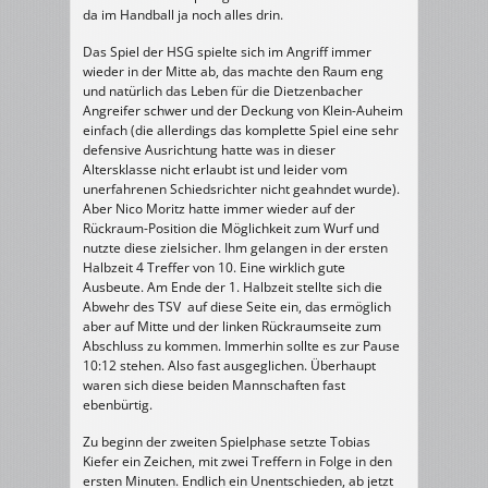
da im Handball ja noch alles drin.
Das Spiel der HSG spielte sich im Angriff immer
wieder in der Mitte ab, das machte den Raum eng
und natürlich das Leben für die Dietzenbacher
Angreifer schwer und der Deckung von Klein-Auheim
einfach (die allerdings das komplette Spiel eine sehr
defensive Ausrichtung hatte was in dieser
Altersklasse nicht erlaubt ist und leider vom
unerfahrenen Schiedsrichter nicht geahndet wurde).
Aber Nico Moritz hatte immer wieder auf der
Rückraum-Position die Möglichkeit zum Wurf und
nutzte diese zielsicher. Ihm gelangen in der ersten
Halbzeit 4 Treffer von 10. Eine wirklich gute
Ausbeute. Am Ende der 1. Halbzeit stellte sich die
Abwehr des TSV auf diese Seite ein, das ermöglich
aber auf Mitte und der linken Rückraumseite zum
Abschluss zu kommen. Immerhin sollte es zur Pause
10:12 stehen. Also fast ausgeglichen. Überhaupt
waren sich diese beiden Mannschaften fast
ebenbürtig.
Zu beginn der zweiten Spielphase setzte Tobias
Kiefer ein Zeichen, mit zwei Treffern in Folge in den
ersten Minuten. Endlich ein Unentschieden, ab jetzt