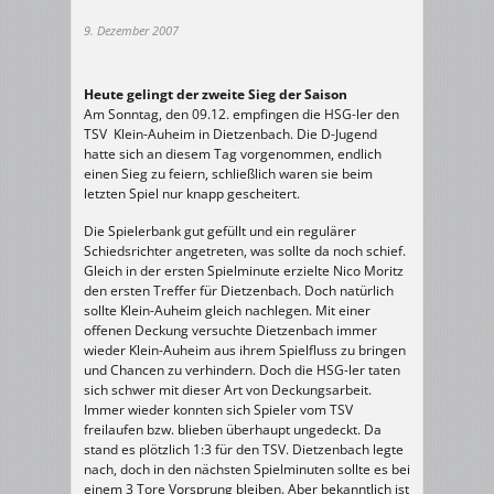
9. Dezember 2007
Heute gelingt der zweite Sieg der Saison
Am Sonntag, den 09.12. empfingen die HSG-ler den
TSV Klein-Auheim in Dietzenbach. Die D-Jugend
hatte sich an diesem Tag vorgenommen, endlich
einen Sieg zu feiern, schließlich waren sie beim
letzten Spiel nur knapp gescheitert.
Die Spielerbank gut gefüllt und ein regulärer
Schiedsrichter angetreten, was sollte da noch schief.
Gleich in der ersten Spielminute erzielte Nico Moritz
den ersten Treffer für Dietzenbach. Doch natürlich
sollte Klein-Auheim gleich nachlegen. Mit einer
offenen Deckung versuchte Dietzenbach immer
wieder Klein-Auheim aus ihrem Spielfluss zu bringen
und Chancen zu verhindern. Doch die HSG-ler taten
sich schwer mit dieser Art von Deckungsarbeit.
Immer wieder konnten sich Spieler vom TSV
freilaufen bzw. blieben überhaupt ungedeckt. Da
stand es plötzlich 1:3 für den TSV. Dietzenbach legte
nach, doch in den nächsten Spielminuten sollte es bei
einem 3 Tore Vorsprung bleiben. Aber bekanntlich ist