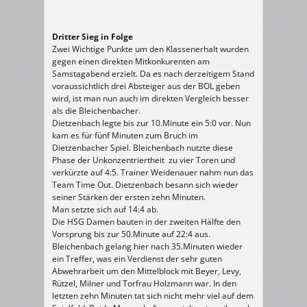
Dritter Sieg in Folge
Zwei Wichtige Punkte um den Klassenerhalt wurden
gegen einen direkten Mitkonkurenten am
Samstagabend erzielt. Da es nach derzeitigem Stand
voraussichtlich drei Absteiger aus der BOL geben
wird, ist man nun auch im direkten Vergleich besser
als die Bleichenbacher.
Dietzenbach legte bis zur 10.Minute ein 5:0 vor. Nun
kam es für fünf Minuten zum Bruch im
Dietzenbacher Spiel. Bleichenbach nutzte diese
Phase der Unkonzentriertheit zu vier Toren und
verkürzte auf 4:5. Trainer Weidenauer nahm nun das
Team Time Out. Dietzenbach besann sich wieder
seiner Stärken der ersten zehn Minuten.
Man setzte sich auf 14:4 ab.
Die HSG Damen bauten in der zweiten Hälfte den
Vorsprung bis zur 50.Minute auf 22:4 aus.
Bleichenbach gelang hier nach 35.Minuten wieder
ein Treffer, was ein Verdienst der sehr guten
Abwehrarbeit um den Mittelblock mit Beyer, Levy,
Rützel, Milner und Torfrau Holzmann war. In den
letzten zehn Minuten tat sich nicht mehr viel auf dem