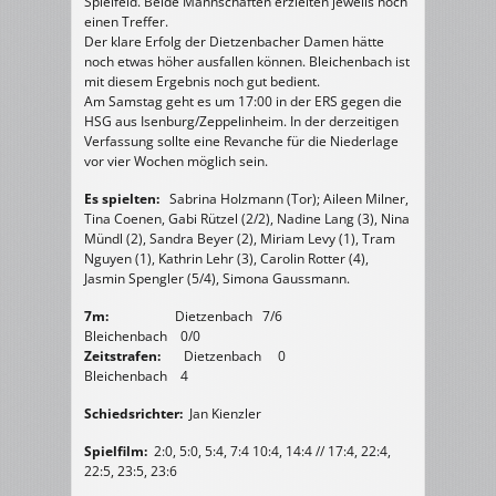
Spielfeld. Beide Mannschaften erzielten jeweils noch
einen Treffer.
Der klare Erfolg der Dietzenbacher Damen hätte
noch etwas höher ausfallen können. Bleichenbach ist
mit diesem Ergebnis noch gut bedient.
Am Samstag geht es um 17:00 in der ERS gegen die
HSG aus Isenburg/Zeppelinheim. In der derzeitigen
Verfassung sollte eine Revanche für die Niederlage
vor vier Wochen möglich sein.
Es spielten:
Sabrina Holzmann (Tor); Aileen Milner,
Tina Coenen, Gabi Rützel (2/2), Nadine Lang (3), Nina
Mündl (2), Sandra Beyer (2), Miriam Levy (1), Tram
Nguyen (1), Kathrin Lehr (3), Carolin Rotter (4),
Jasmin Spengler (5/4), Simona Gaussmann.
7m:
Dietzenbach 7/6
Bleichenbach 0/0
Zeitstrafen:
Dietzenbach 0
Bleichenbach 4
Schiedsrichter:
Jan Kienzler
Spielfilm:
2:0, 5:0, 5:4, 7:4 10:4, 14:4 // 17:4, 22:4,
22:5, 23:5, 23:6