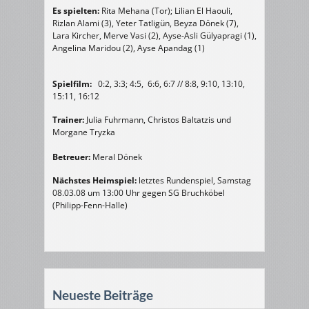
Es spielten:
Rita Mehana (Tor); Lilian El Haouli,
Rizlan Alami (3), Yeter Tatligün, Beyza Dönek (7),
Lara Kircher, Merve Vasi (2), Ayse-Asli Gülyapragi (1),
Angelina Maridou (2), Ayse Apandag (1)
Spielfilm:
0:2, 3:3; 4:5, 6:6, 6:7 // 8:8, 9:10, 13:10,
15:11, 16:12
Trainer:
Julia Fuhrmann, Christos Baltatzis und
Morgane Tryzka
Betreuer:
Meral Dönek
Nächstes Heimspiel:
letztes Rundenspiel, Samstag
08.03.08 um 13:00 Uhr gegen SG Bruchköbel
(Philipp-Fenn-Halle)
Neueste Beiträge