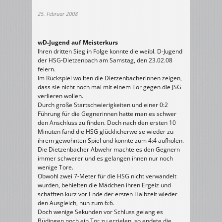
25. Februar 2008
wD-Jugend auf Meisterkurs
Ihren dritten Sieg in Folge konnte die weibl. D-Jugend
der HSG-Dietzenbach am Samstag, den 23.02.08
feiern.
Im Rückspiel wollten die Dietzenbacherinnen zeigen,
dass sie nicht noch mal mit einem Tor gegen die JSG
verlieren wollen.
Durch große Startschwierigkeiten und einer 0:2
Führung für die Gegnerinnen hatte man es schwer
den Anschluss zu finden. Doch nach den ersten 10
Minuten fand die HSG glücklicherweise wieder zu
ihrem gewohnten Spiel und konnte zum 4:4 aufholen.
Die Dietzenbacher Abwehr machte es den Gegnern
immer schwerer und es gelangen ihnen nur noch
wenige Tore.
Obwohl zwei 7-Meter für die HSG nicht verwandelt
wurden, behielten die Mädchen ihren Ergeiz und
schafften kurz vor Ende der ersten Halbzeit wieder
den Ausgleich, nun zum 6:6.
Doch wenige Sekunden vor Schluss gelang es
Büdingen noch ein Tor zu erzielen, so endete die