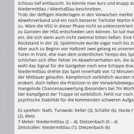
Schluss tief enttäuscht. So könnte man kurz und knapp d
Niedermittlau / Altenhaßlau beschreiben.
Trotz der deftigen Niederlagen in den Vorwochen merkte 
Abwehrverband und ein noch besserer Torhüter Martin Na
zu. Wäre die HSG in dieser Phase nicht so unkonzentriert
zu Gunsten der HSG entschieden sein können. So lud ma
ein, die sich dann auch nicht zweimal bitten ließen. Ein
Rückstand in der 26. Spielminute wurde sogar noch bis z
Aber auch zu Beginn von Halbzeit zwei gelang es unseren
Toren in Front, ehe man dem ordentlichen Tempo des Spi
schlichen sich öfter Fehler im Abwehrverhalten ein, die 
wohl das Signal für die Gastgeber noch eine Schippe dra
Niedermittlau drehte das Spiel innerhalb von 12 Minuten 
der Mittlauer gelaufen. Kämpferisch vorbildlich wurden i
erobert, doch ließen die Präzision in der Vorwärtsbewegu
mangelnde Chancenauswertung (besonders bei 7m Würfen
Der Kampfgeist der Truppe ist vorbildlich. Fehlt nur noc
psychische Stabilität für die kommenden schweren Aufg
Es spielten: Nath, Turowski; Keller (3), Schäfer (6), Hocke (1
(2), Metz
7-Meter: Niedermittlau (2 – 4); Dietzenbach (0 – 4)
Zeitstrafen: Niedermittlau (1); Dietzenbach (6)