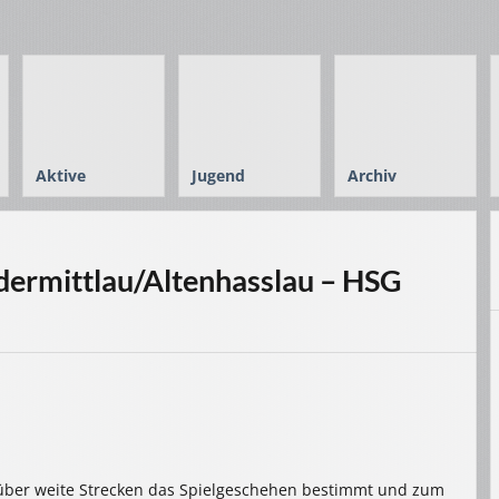
Aktive
Jugend
Archiv
ermittlau/Altenhasslau – HSG
 über weite Strecken das Spielgeschehen bestimmt und zum