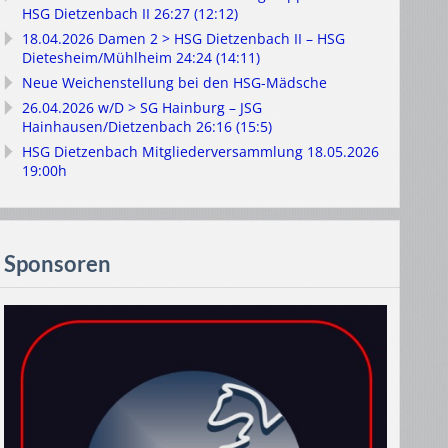
HSG Dietzenbach II 26:27 (12:12)
18.04.2026 Damen 2 > HSG Dietzenbach II – HSG
Dietesheim/Mühlheim 24:24 (14:11)
Neue Weichenstellung bei den HSG-Mädsche
26.04.2026 w/D > SG Hainburg – JSG
Hainhausen/Dietzenbach 26:16 (15:5)
HSG Dietzenbach Mitgliederversammlung 18.05.2026
19:00h
Sponsoren