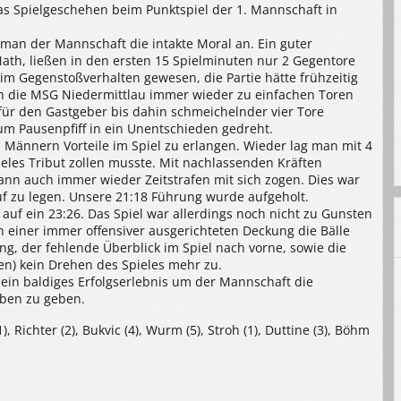
as Spielgeschehen beim Punktspiel der 1. Mannschaft in
man der Mannschaft die intakte Moral an. Ein guter
th, ließen in den ersten 15 Spielminuten nur 2 Gegentore
 im Gegenstoßverhalten gewesen, die Partie hätte frühzeitig
n die MSG Niedermittlau immer wieder zu einfachen Toren
e für den Gastgeber bis dahin schmeichelnder vier Tore
um Pausenpfiff in ein Unentschieden gedreht.
 Männern Vorteile im Spiel zu erlangen. Wieder lag man mit 4
eles Tribut zollen musste. Mit nachlassenden Kräften
dann auch immer wieder Zeitstrafen mit sich zogen. Dies war
uf zu legen. Unsere 21:18 Führung wurde aufgeholt.
auf ein 23:26. Das Spiel war allerdings noch nicht zu Gunsten
n einer immer offensiver ausgerichteten Deckung die Bälle
ng, der fehlende Überblick im Spiel nach vorne, sowie die
) kein Drehen des Spieles mehr zu.
h ein baldiges Erfolgserlebnis um der Mannschaft die
aben zu geben.
), Richter (2), Bukvic (4), Wurm (5), Stroh (1), Duttine (3), Böhm