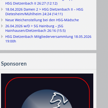
HSG Dietzenbach II 26:27 (12:12)
18.04.2026 Damen 2 > HSG Dietzenbach II – HSG
Dietesheim/Mühlheim 24:24 (14:11)
Neue Weichenstellung bei den HSG-Mädsche
26.04.2026 w/D > SG Hainburg – JSG
Hainhausen/Dietzenbach 26:16 (15:5)
HSG Dietzenbach Mitgliederversammlung 18.05.2026
19:00h
Sponsoren