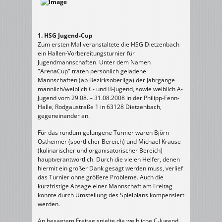
1. HSG Jugend-Cup
Zum ersten Mal veranstaltete die HSG Dietzenbach
ein Hallen-Vorbereitungsturnier für
Jugendmannschaften. Unter dem Namen
"ArenaCup" traten persönlich geladene
Mannschaften (ab Bezirksoberliga) der Jahrgänge
männlich/weiblich C- und B-Jugend, sowie weiblich A-
Jugend vom 29.08. – 31.08.2008 in der Philipp-Fenn-
Halle, Rodgaustraße 1 in 63128 Dietzenbach,
gegeneinander an.
Für das rundum gelungene Turnier waren Björn
Ostheimer (sportlicher Bereich) und Michael Krause
(kulinarischer und organisatorischer Bereich)
hauptverantwortlich. Durch die vielen Helfer, denen
hiermit ein großer Dank gesagt werden muss, verlief
das Turnier ohne größere Probleme. Auch die
kurzfristige Absage einer Mannschaft am Freitag
konnte durch Umstellung des Spielplans kompensiert
werden.
An besagtem Freitag spielte die weibliche C-Jugend