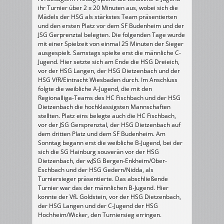
ihr Turnier über 2 x 20 Minuten aus, wobei sich die
Mädels der HSG als stärkstes Team präsentierten
und den ersten Platz vor dem SF Budenheim und der
JSG Gerprenztal belegten. Die folgenden Tage wurde
mit einer Spielzeit von einmal 25 Minuten der Sieger
ausgespielt. Samstags spielte erst die männliche C-
Jugend. Hier setzte sich am Ende die HSG Dreieich,
vor der HSG Langen, der HSG Dietzenbach und der
HSG VfR/Eintracht Wiesbaden durch. Im Anschluss
folgte die weibliche A-Jugend, die mit den
Regionalliga-Teams des HC Fischbach und der HSG
Dietzenbach die hochklassigsten Mannschaften
stellten. Platz eins belegte auch die HC Fischbach,
vor der JSG Gersprenztal, der HSG Dietzenbach auf
dem dritten Platz und dem SF Budenheim. Am
Sonntag begann erst die weibliche B-Jugend, bei der
sich die SG Hainburg souverän vor der HSG
Dietzenbach, der wJSG Bergen-Enkheim/Ober-
Eschbach und der HSG Gedern/Nidda, als
Turniersieger präsentierte. Das abschließende
Turnier war das der männlichen B-Jugend. Hier
konnte der VfL Goldstein, vor der HSG Dietzenbach,
der HSG Langen und der C-Jugend der HSG
Hochheim/Wicker, den Turniersieg erringen.