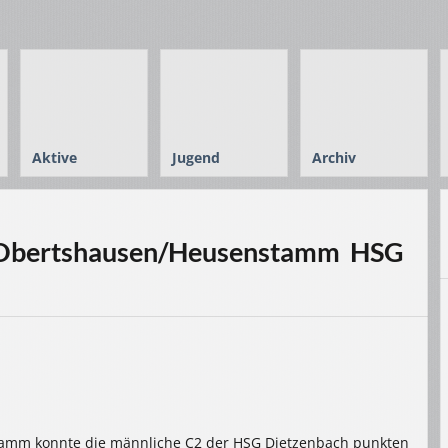
Aktive
Jugend
Archiv
Obertshausen/Heusenstamm  HSG
amm konnte die männliche C2 der HSG Dietzenbach punkten