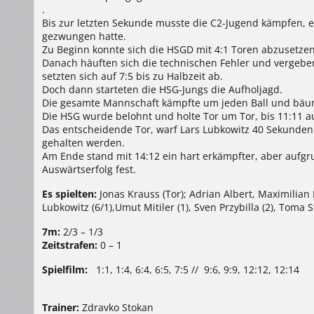
.
Bis zur letzten Sekunde musste die C2-Jugend kämpfen, eh
gezwungen hatte.
Zu Beginn konnte sich die HSGD mit 4:1 Toren abzusetzen 
Danach häuften sich die technischen Fehler und vergebe
setzten sich auf 7:5 bis zu Halbzeit ab.
Doch dann starteten die HSG-Jungs die Aufholjagd.
Die gesamte Mannschaft kämpfte um jeden Ball und bäum
Die HSG wurde belohnt und holte Tor um Tor, bis 11:11 a
Das entscheidende Tor, warf Lars Lubkowitz 40 Sekunden
gehalten werden.
Am Ende stand mit 14:12 ein hart erkämpfter, aber aufgru
Auswärtserfolg fest.
Es spielten:
Jonas Krauss (Tor); Adrian Albert, Maximilian Ka
Lubkowitz (6/1),Umut Mitiler (1), Sven Przybilla (2), Toma 
7m:
2/3 – 1/3
Zeitstrafen:
0 – 1
Spielfilm:
1:1, 1:4, 6:4, 6:5, 7:5 // 9:6, 9:9, 12:12, 12:14
Trainer:
Zdravko Stokan