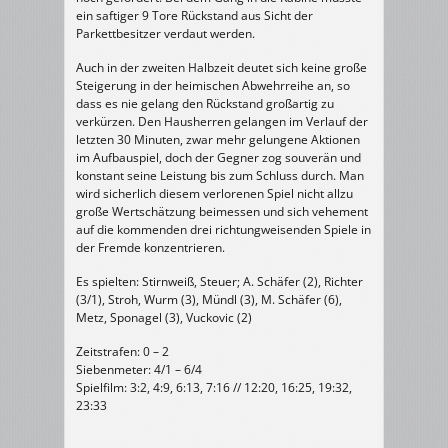
ein saftiger 9 Tore Rückstand aus Sicht der
Parkettbesitzer verdaut werden.
Auch in der zweiten Halbzeit deutet sich keine große
Steigerung in der heimischen Abwehrreihe an, so
dass es nie gelang den Rückstand großartig zu
verkürzen. Den Hausherren gelangen im Verlauf der
letzten 30 Minuten, zwar mehr gelungene Aktionen
im Aufbauspiel, doch der Gegner zog souverän und
konstant seine Leistung bis zum Schluss durch. Man
wird sicherlich diesem verlorenen Spiel nicht allzu
große Wertschätzung beimessen und sich vehement
auf die kommenden drei richtungweisenden Spiele in
der Fremde konzentrieren.
Es spielten: Stirnweiß, Steuer; A. Schäfer (2), Richter
(3/1), Stroh, Wurm (3), Mündl (3), M. Schäfer (6),
Metz, Sponagel (3), Vuckovic (2)
Zeitstrafen: 0 – 2
Siebenmeter: 4/1 – 6/4
Spielfilm: 3:2, 4:9, 6:13, 7:16 // 12:20, 16:25, 19:32,
23:33