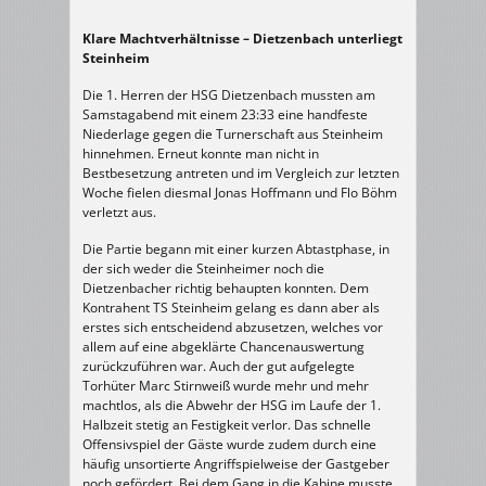
Klare Machtverhältnisse – Dietzenbach unterliegt
Steinheim
Die 1. Herren der HSG Dietzenbach mussten am
Samstagabend mit einem 23:33 eine handfeste
Niederlage gegen die Turnerschaft aus Steinheim
hinnehmen. Erneut konnte man nicht in
Bestbesetzung antreten und im Vergleich zur letzten
Woche fielen diesmal Jonas Hoffmann und Flo Böhm
verletzt aus.
Die Partie begann mit einer kurzen Abtastphase, in
der sich weder die Steinheimer noch die
Dietzenbacher richtig behaupten konnten. Dem
Kontrahent TS Steinheim gelang es dann aber als
erstes sich entscheidend abzusetzen, welches vor
allem auf eine abgeklärte Chancenauswertung
zurückzuführen war. Auch der gut aufgelegte
Torhüter Marc Stirnweiß wurde mehr und mehr
machtlos, als die Abwehr der HSG im Laufe der 1.
Halbzeit stetig an Festigkeit verlor. Das schnelle
Offensivspiel der Gäste wurde zudem durch eine
häufig unsortierte Angriffspielweise der Gastgeber
noch gefördert. Bei dem Gang in die Kabine musste